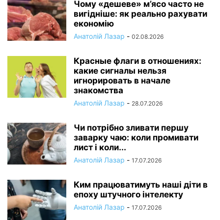
Чому «дешеве» м’ясо часто не
вигідніше: як реально рахувати
економію
Анатолій Лазар
-
02.08.2026
Красные флаги в отношениях:
какие сигналы нельзя
игнорировать в начале
знакомства
Анатолій Лазар
-
28.07.2026
Чи потрібно зливати першу
заварку чаю: коли промивати
лист і коли...
Анатолій Лазар
-
17.07.2026
Ким працюватимуть наші діти в
епоху штучного інтелекту
Анатолій Лазар
-
17.07.2026