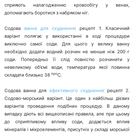
сприяють налагодженню кровообігу у венах,
допомагають боротися з набряком ніг.
Содова
ванна для схуднення
: рецепт 1. Класичний
варіант полягає у використанні в ході процедури
виключно самої соди. Для цього у велику ванну
необхідно додати водний розчин не менше ніж 200 г
соди. Попередньо її слід повністю розчинити у
невеликому об’ємі води, температура якої повинна
про
складати близько 38
С.
Содова ванна для
ефективного схуднення
: рецепт 2.
Содово-морський варіант. Це один з найбільш дієвих
варіантів проведення подібних процедур. В даному
випадку діють всі вищеописані правила, але при цьому
до сприятливому впливу соди, додається вплив
мінералів і мікроелементів, присутніх у складі морської