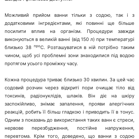
Можливий прийом ванни тільки з содою, так і з
додатковими інгредієнтами, які повинні ще більше
посилити вплив на організм. Процедури завжди
виконуються в великій ванні (від 150 л) при температурі
про
близько 38
С. Розташуватися в ній потрібно таким
чином, щоб усі проблемні зони знаходилися під водою
протягом усього проміжку часу.
Кожна процедура триває близько 30 хвилин. За цей час
содовий розчин через відкриті пори очищає тіло від
токсинів, радіонуклідів, шлаків. Він діє на шкіру
заспокійливо, знімає запалення, прояви алергічних
реакцій, робить її більш гладкою і приводить її в тонус.
Одним з показань до використання таких ванн є стреси,
нервове перезбудження, постійне напруження,
перевтома. Крім того, доведено, що ванни з содою