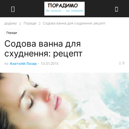
додому
Поради
Содова ванна для схуднення: рецепт
Поради
Содова ванна для
схуднення: рецепт
0
по
Анатолій Лазар
-
13.01.2015