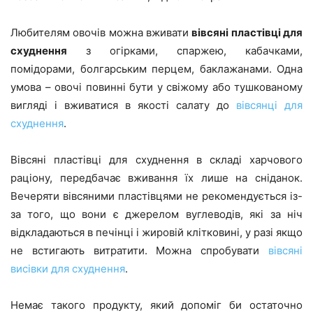
Любителям овочів можна вживати
вівсяні пластівці для
схуднення
з огірками, спаржею, кабачками,
помідорами, болгарським перцем, баклажанами. Одна
умова – овочі повинні бути у свіжому або тушкованому
вигляді і вживатися в якості салату до
вівсянці для
схуднення
.
Вівсяні пластівці для схуднення в складі харчового
раціону, передбачає вживання їх лише на сніданок.
Вечеряти вівсяними пластівцями не рекомендується із-
за того, що вони є джерелом вуглеводів, які за ніч
відкладаються в печінці і жировій клітковині, у разі якщо
не встигають витратити. Можна спробувати
вівсяні
висівки для схуднення
.
Немає такого продукту, який допоміг би остаточно