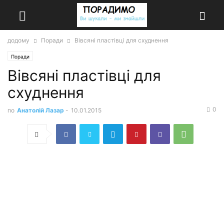
додому
Поради
Вівсяні пластівці для схуднення
Поради
Вівсяні пластівці для
схуднення
0
по
Анатолій Лазар
-
10.01.2015