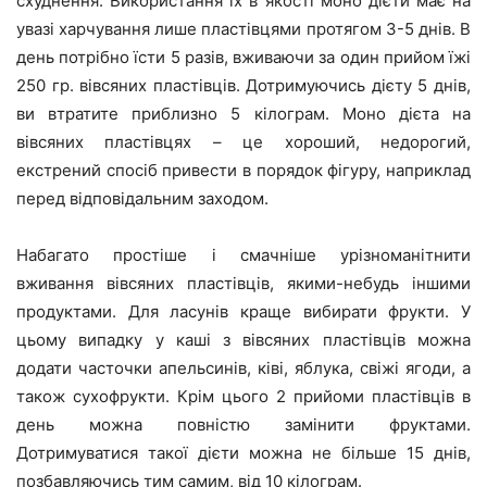
схуднення. Використання їх в якості моно дієти має на
увазі харчування лише пластівцями протягом 3-5 днів. В
день потрібно їсти 5 разів, вживаючи за один прийом їжі
250 гр. вівсяних пластівців. Дотримуючись дієту 5 днів,
ви втратите приблизно 5 кілограм. Моно дієта на
вівсяних пластівцях – це хороший, недорогий,
екстрений спосіб привести в порядок фігуру, наприклад
перед відповідальним заходом.
Набагато простіше і смачніше урізноманітнити
вживання вівсяних пластівців, якими-небудь іншими
продуктами. Для ласунів краще вибирати фрукти. У
цьому випадку у каші з вівсяних пластівців можна
додати часточки апельсинів, ківі, яблука, свіжі ягоди, а
також сухофрукти. Крім цього 2 прийоми пластівців в
день можна повністю замінити фруктами.
Дотримуватися такої дієти можна не більше 15 днів,
позбавляючись тим самим, від 10 кілограм.