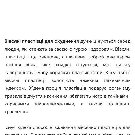
Вівсяні пластівці для схуднення
дуже цінуються серед
людей, які стежать за своєю фігурою і здоров’ям. Вівсяні
пластівці – це очищене, сплющене і оброблене паром
насіння вівса, яке швидко готується, має низьку
калорійність і масу корисних властивостей. Крім цього
вівсяні пластівці володіють низьким глікемічним
індексом. З’їдена порція пластівців подарує організму
тривале відчуття насичення, збагатить його вітамінами і
корисними мікроелементами, а також поліпшить
травлення.
Існує кілька способів вживання вівсяних пластівців для