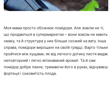
Моя мама просто обожнює помідори. Але зовсім не ті,
що продаються в супермаркетах – вони зовсім не мають
смаку, та й структура у них більше схожий на вату. Інша
справа, помідори вирощені на своїй грядці. Варто тільки
пройтися між кущами, як від легкого дотику листя видає
неповторний і легко впізнаваний аромат. Та й сам
помідор добре пахне, тримаючи його в руках, відчуваєш
фортеця і соковитість плода.