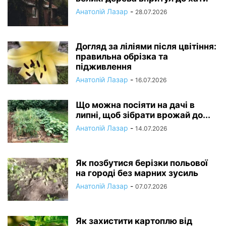
Анатолій Лазар
-
28.07.2026
Догляд за ліліями після цвітіння:
правильна обрізка та
підживлення
Анатолій Лазар
-
16.07.2026
Що можна посіяти на дачі в
липні, щоб зібрати врожай до...
Анатолій Лазар
-
14.07.2026
Як позбутися берізки польової
на городі без марних зусиль
Анатолій Лазар
-
07.07.2026
Як захистити картоплю від