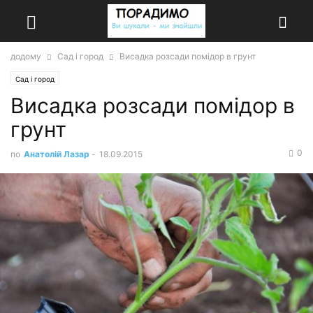
додому
Сад і город
Висадка розсади помідор в грунт
Сад і город
Висадка розсади помідор в
грунт
0
по
Анатолій Лазар
-
18.09.2015