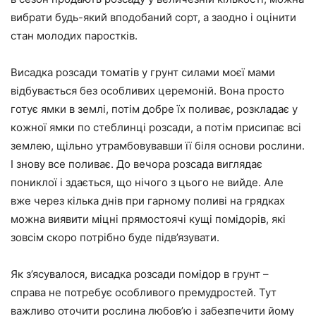
вибрати будь-який вподобаний сорт, а заодно і оцінити
стан молодих паростків.
Висадка розсади томатів у грунт силами моєї мами
відбувається без особливих церемоній. Вона просто
готує ямки в землі, потім добре їх поливає, розкладає у
кожної ямки по стеблинці розсади, а потім присипає всі
землею, щільно утрамбовувавши її біля основи рослини.
І знову все поливає. До вечора розсада виглядає
пониклої і здається, що нічого з цього не вийде. Але
вже через кілька днів при гарному поливі на грядках
можна виявити міцні прямостоячі кущі помідорів, які
зовсім скоро потрібно буде підв’язувати.
Як з’ясувалося, висадка розсади помідор в грунт –
справа не потребує особливого премудростей. Тут
важливо оточити рослина любов’ю і забезпечити йому