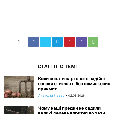
СТАТТІ ПО ТЕМІ
Коли копати картоплю: надійні
ознаки стиглості без помилкових
прикмет
Анатолій Лазар
-
02.08.2026
Чому наші предки не садили
великі дерева впритул до хати