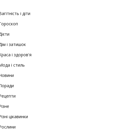
Вагітність і діти
Гороскоп
Дієти
Дім і затишок
Краса і здоров'я
Мода і стиль
Новини
Поради
Рецепти
Різне
Різні цікавинки
Рослини