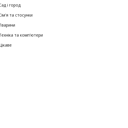
Сад і город
Сім'я та стосунки
Тварини
Техніка та комп'ютери
Цікаве