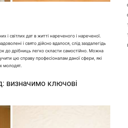
их і світлих дат в житті нареченого і нареченої.
адоволені і свято дійсно вдалося, слід заздалегідь
сок до дрібниць легко скласти самостійно. Можна
ручити цю справу професіоналам даної сфери, які
х молодят.
д: визначимо ключові