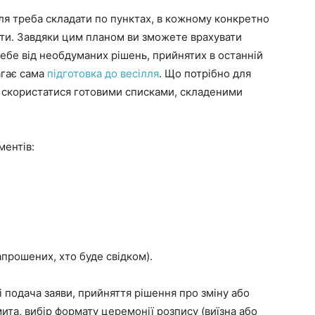
лля треба складати по пунктах, в кожному конкретно
ити. Завдяки цим планом ви зможете врахувати
себе від необдуманих рішень, прийнятих в останній
агає сама
підготовка до весілля
. Що потрібно для
о скористатися готовими списками, складеними
ментів:
запрошених, хто буде свідком).
і подача заяви, прийняття рішення про зміну або
ита, вибір формату церемонії розпису (виїзна або