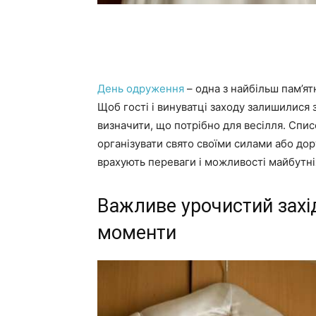
День одруження
– одна з найбільш пам’ятн
Щоб гості і винуватці заходу залишилися з
визначити, що потрібно для весілля. Спи
організувати свято своїми силами або до
врахують переваги і можливості майбутні
Важливе урочистий захі
моменти