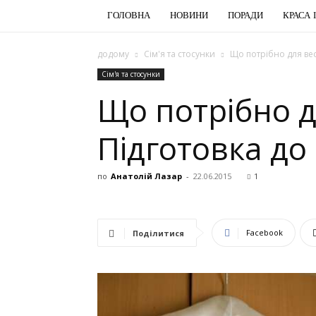
ГОЛОВНА
НОВИНИ
ПОРАДИ
КРАСА 
додому
Сім'я та стосунки
Що потрібно для вес
Сім'я та стосунки
Що потрібно д
Підготовка до 
по
Анатолій Лазар
-
22.06.2015
1
Facebook
Поділитися