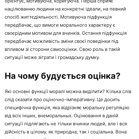
орієнтує, мотивуюча, коригуюча. Перша сприяє
націлюванню людини на конкретні ідеали, на певний
спосіб життєдіяльності. Мотивуюча підфункція
передбачає, що вимоги морального характеру є
своєрідним мотивом для вчинків. Остання підфункція
передбачає можливість зміни своєї поведінки під
впливом зі сторони самооцінки. Свою роль в такій
ситуації може зіграти і громадську думку.
На чому будується оцінка?
Які основні функції моралі можна виділити? Кілька слів
слід сказати про оціночно-імперативну. Це досить
специфічна функція, яка відрізняє моральну регуляцію
від всіх інших, внеморальных. Оцінювання в даній
ситуації підлягають не тільки вчинки людей, але і вся
дійсність в цілому, як природна, так і соціальна. Вона