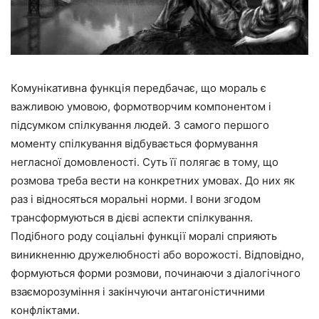
Комунікативна функція передбачає, що мораль є
важливою умовою, формотворчим компонентом і
підсумком спілкування людей. З самого першого
моменту спілкування відбувається формування
негласної домовленості. Суть її полягає в тому, що
розмова треба вести на конкретних умовах. До них як
раз і відносяться моральні норми. І вони згодом
трансформуються в дієві аспекти спілкування.
Подібного роду соціальні функції моралі сприяють
виникненню дружелюбності або ворожості. Відповідно,
формуються форми розмови, починаючи з діалогічного
взаєморозуміння і закінчуючи антагоністичними
конфліктами.