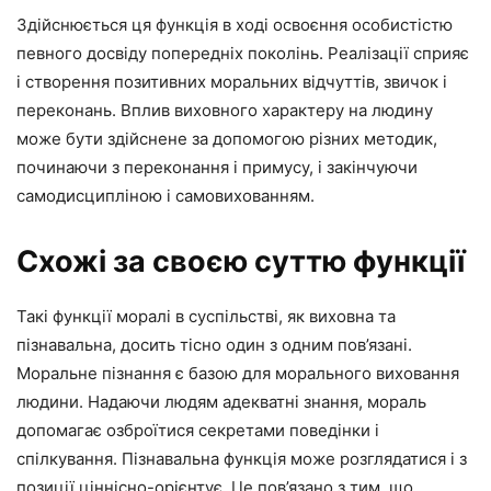
Здійснюється ця функція в ході освоєння особистістю
певного досвіду попередніх поколінь. Реалізації сприяє
і створення позитивних моральних відчуттів, звичок і
переконань. Вплив виховного характеру на людину
може бути здійснене за допомогою різних методик,
починаючи з переконання і примусу, і закінчуючи
самодисципліною і самовихованням.
Схожі за своєю суттю функції
Такі функції моралі в суспільстві, як виховна та
пізнавальна, досить тісно один з одним пов’язані.
Моральне пізнання є базою для морального виховання
людини. Надаючи людям адекватні знання, мораль
допомагає озброїтися секретами поведінки і
спілкування. Пізнавальна функція може розглядатися і з
позиції ціннісно-орієнтує. Це пов’язано з тим, що