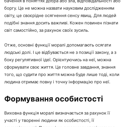
бачення в поняттях добра або зла, відповідальності або
боргу. Це не можна назвати науковим дослідженням
світу, це своєрідне осягнення сенсу явищ. Для людей
подібні знання досить важливі. Кожен повинен пізнати
світ самостійно, за рахунок своїх зусиль.
Отже, основні функції моралі допомагають осягати
людські долі. І це відбувається не з позиції закону, а з
боку регулятивної ідеї. Орієнтуючись на неї, можна
сформувати своє життя. Це головне завдання, знання
того, що судити про життя можна буде лише тоді, коли
людина отримає повну і точну інформацію про неї.
Формування особистості
Виховна функція моралі визначається за рахунок її
участі у творенні людини як особистості, її