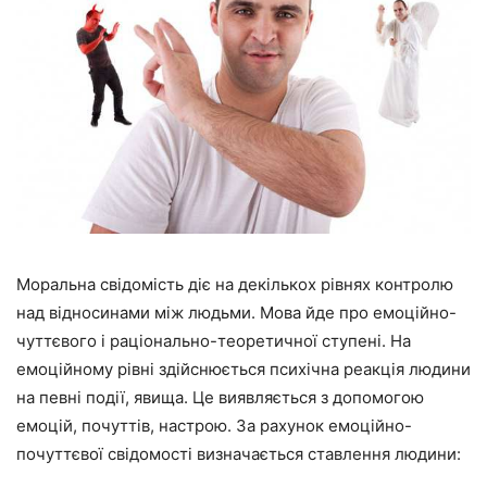
Моральна свідомість діє на декількох рівнях контролю
над відносинами між людьми. Мова йде про емоційно-
чуттєвого і раціонально-теоретичної ступені. На
емоційному рівні здійснюється психічна реакція людини
на певні події, явища. Це виявляється з допомогою
емоцій, почуттів, настрою. За рахунок емоційно-
почуттєвої свідомості визначається ставлення людини: