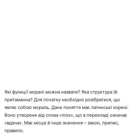
Які функції моралі можна назвати? Яка структура їй
притаманна? Для початку необхідно розібратися, що
являє собою мораль. Дане поняття має латинські корені.
Воно утворене від слова «mos», що в перекладі означає
«вдача». Має місце й інше значення – закон, припис,
правило.