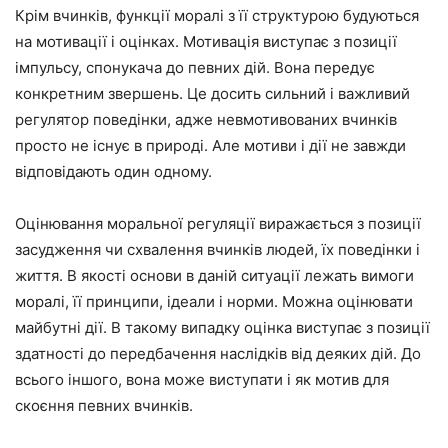
Крім вчинків, функції моралі з її структурою будуються
на мотивації і оцінках. Мотивація виступає з позиції
імпульсу, спонукача до певних дій. Вона передує
конкретним звершень. Це досить сильний і важливий
регулятор поведінки, адже невмотивованих вчинків
просто не існує в природі. Але мотиви і дії не завжди
відповідають один одному.
Оцінювання моральної регуляції виражається з позиції
засудження чи схвалення вчинків людей, їх поведінки і
життя. В якості основи в даній ситуації лежать вимоги
моралі, її принципи, ідеали і норми. Можна оцінювати
майбутні дії. В такому випадку оцінка виступає з позиції
здатності до передбачення наслідків від деяких дій. До
всього іншого, вона може виступати і як мотив для
скоєння певних вчинків.