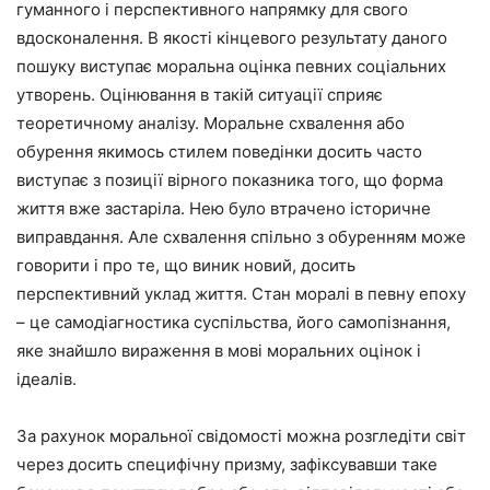
гуманного і перспективного напрямку для свого
вдосконалення. В якості кінцевого результату даного
пошуку виступає моральна оцінка певних соціальних
утворень. Оцінювання в такій ситуації сприяє
теоретичному аналізу. Моральне схвалення або
обурення якимось стилем поведінки досить часто
виступає з позиції вірного показника того, що форма
життя вже застаріла. Нею було втрачено історичне
виправдання. Але схвалення спільно з обуренням може
говорити і про те, що виник новий, досить
перспективний уклад життя. Стан моралі в певну епоху
– це самодіагностика суспільства, його самопізнання,
яке знайшло вираження в мові моральних оцінок і
ідеалів.
За рахунок моральної свідомості можна розгледіти світ
через досить специфічну призму, зафіксувавши таке