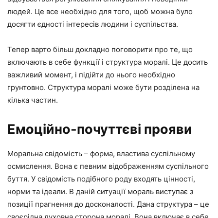
людей. Це все необхідно для того, щоб можна було
досягти єдності інтересів людини і суспільства.
Тепер варто більш докладно поговорити про те, що
включають в себе функції і структура моралі. Це досить
важливий момент, і підійти до нього необхідно
грунтовно. Структура моралі може бути розділена на
кілька частин.
Емоційно-почуттєві прояви
Моральна свідомість – форма, властива суспільному
осмислення. Вона є певним відображенням суспільного
буття. У свідомість подібного роду входять цінності,
норми та ідеали. В даній ситуації мораль виступає з
позиції прагнення до досконалості. Дана структура – це
своєрідна духовна сторона моралі. Вона включає в себе