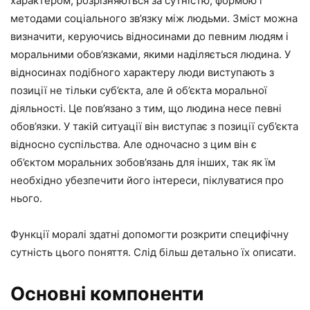
характером, розрізняються за сутністю, формою і
методами соціального зв’язку між людьми. Зміст можна
визначити, керуючись відносинами до певним людям і
моральними обов’язками, якими наділяється людина. У
відносинах подібного характеру люди виступають з
позиції не тільки суб’єкта, але й об’єкта моральної
діяльності. Це пов’язано з тим, що людина несе певні
обов’язки. У такій ситуації він виступає з позиції суб’єкта
відносно суспільства. Але одночасно з цим він є
об’єктом моральних зобов’язань для інших, так як їм
необхідно убезпечити його інтереси, піклуватися про
нього.
Функції моралі здатні допомогти розкрити специфічну
сутність цього поняття. Слід більш детально їх описати.
Основні компоненти