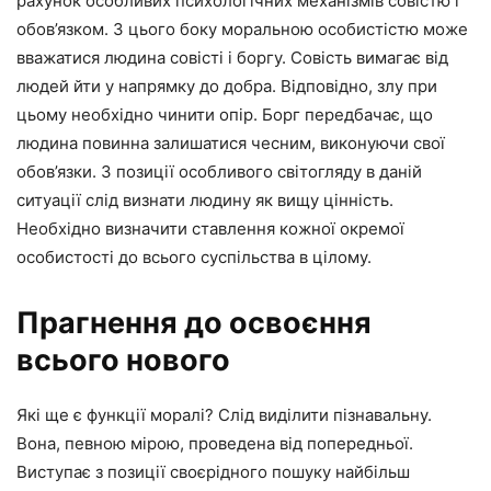
рахунок особливих психологічних механізмів совістю і
обов’язком. З цього боку моральною особистістю може
вважатися людина совісті і боргу. Совість вимагає від
людей йти у напрямку до добра. Відповідно, злу при
цьому необхідно чинити опір. Борг передбачає, що
людина повинна залишатися чесним, виконуючи свої
обов’язки. З позиції особливого світогляду в даній
ситуації слід визнати людину як вищу цінність.
Необхідно визначити ставлення кожної окремої
особистості до всього суспільства в цілому.
Прагнення до освоєння
всього нового
Які ще є функції моралі? Слід виділити пізнавальну.
Вона, певною мірою, проведена від попередньої.
Виступає з позиції своєрідного пошуку найбільш