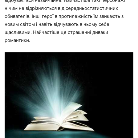
відбувається незвичайне. Найчастіше такі персонажі
нічим не відрізняються від середньостатистичних
обивателів. Інші герої в протилежність їм звикають з
новим світом і навіть відчувають в ньому себе
щасливими. Найчастіше це страшенні диваки і
романтики.