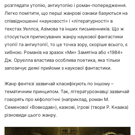
розглядати утопію, антиутопію і роман-попередження.
Легко помітити, що перші жанрові ознаки базуються на
співвідношенні «науковості» і «літературності» в
текстах Уеллса, Азімова та інших письменників. Що ж
стосується приписуваних жанру наукової фантастики
утопії та антиутопії, то це точка зору, скоріше всього, є
хибною. Романів на зразок «Ми» Замятіна або «1984»
Дж. Оруелла властива особлива поетика, яка тільки
запозичує деякі прийоми з наукової фантастики.
Жанр фентезі зазвичай класифікують по іншому –
тематичним принципом. Так, літературознавці зазвичай
говорять про міфологічні (наприклад, роман М.
Семенової «Вовкодав»), казкові, ігрові (твори Р. Кнаака)
різновиди цього жанру.