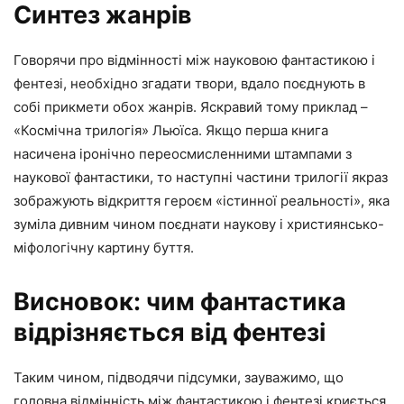
Синтез жанрів
Говорячи про відмінності між науковою фантастикою і
фентезі, необхідно згадати твори, вдало поєднують в
собі прикмети обох жанрів. Яскравий тому приклад –
«Космічна трилогія» Льюїса. Якщо перша книга
насичена іронічно переосмисленними штампами з
наукової фантастики, то наступні частини трилогії якраз
зображують відкриття героєм «істинної реальності», яка
зуміла дивним чином поєднати наукову і християнсько-
міфологічну картину буття.
Висновок: чим фантастика
відрізняється від фентезі
Таким чином, підводячи підсумки, зауважимо, що
головна відмінність між фантастикою і фентезі криється