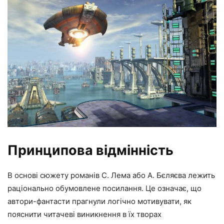
Принципова відмінність
В основі сюжету романів С. Лема або А. Бєляєва лежить
раціонально обумовлене посилання. Це означає, що
автори-фантасти прагнули логічно мотивувати, як
пояснити читачеві виникнення в їх творах