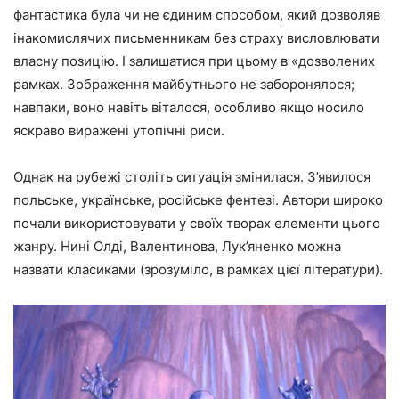
фантастика була чи не єдиним способом, який дозволяв
інакомислячих письменникам без страху висловлювати
власну позицію. І залишатися при цьому в «дозволених
рамках. Зображення майбутнього не заборонялося;
навпаки, воно навіть віталося, особливо якщо носило
яскраво виражені утопічні риси.
Однак на рубежі століть ситуація змінилася. З’явилося
польське, українське, російське фентезі. Автори широко
почали використовувати у своїх творах елементи цього
жанру. Нині Олді, Валентинова, Лук’яненко можна
назвати класиками (зрозуміло, в рамках цієї літератури).