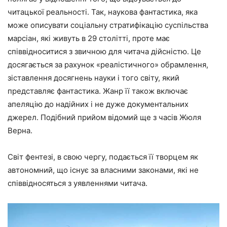
читацької реальності. Так, наукова фантастика, яка
може описувати соціальну стратифікацію суспільства
марсіан, які живуть в 29 столітті, проте має
співвідноситися з звичною для читача дійсністю. Це
досягається за рахунок «реалістичного» обрамлення,
зіставлення досягнень науки і того світу, який
представляє фантастика. Жанр її також включає
апеляцію до надійних і не дуже документальних
джерел. Подібний прийом відомий ще з часів Жюля
Верна.
Світ фентезі, в свою чергу, подається її творцем як
автономний, що існує за власними законами, які не
співвідносяться з уявленнями читача.