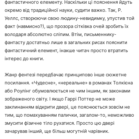
фантастичного елементу. Наскільки ці пояснення йдуть
окремо від традиційної науки, судити важко. Так, Р.
Уеллс, створюючи свою людину-невидимку, упустив той
факт (навмисно?), що прозора сітківка очей зробить їх
володаря абсолютно сліпим. Втім, письменнику-
фантасту достатньо лише в загальних рисах пояснити
фантастичний елемент, інакше читач просто втратить
інтерес до книги.
Жанр фентезі передбачає принципово інше сюжетне
посилання. «Чудесне», «нереальне» в романах Толкієна
або Роулінг обумовлюється не чим іншим, як законами
зображеного світу. І якщо Гаррі Поттер не може
заклинанням відкрити двері, це пояснюється зовсім не
тим, що помахуванням палички, загалом-то, неможливо
змусити фізичне тіло рухатися. Просто цю двері
зачарував інший, ще більш могутній чарівник.