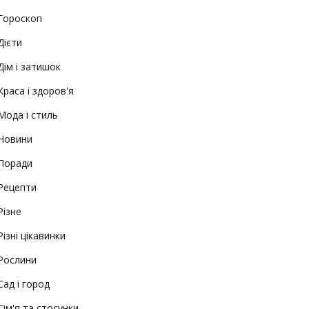
Гороскоп
Дієти
Дім і затишок
Краса і здоров'я
Мода і стиль
Новини
Поради
Рецепти
Різне
Різні цікавинки
Рослини
Сад і город
Сім'я та стосунки