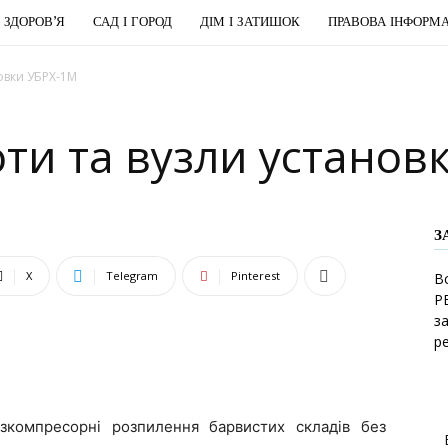
І ЗДОРОВ’Я
САД І ГОРОД
ДІМ І ЗАТИШОК
ПРАВОВА ІНФОРМА
овки УБРХ-1М
ти та вузли установ
З
X
Telegram
Pinterest
В
Р
з
р
зкомпресорні розпилення барвистих складів без