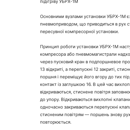
підігріву УБРХ-1М
Основними вузлами установки УБРХ-1М є: 
пневмоприводом, що приводиться в рух с
пересувної компресорної установки.
Принцип роботи установки УБРХ-1М насту
компресора або пневмомагистрали надход
через пусковий кран в подпоршневое прос
13 відкриті, а перепускні 12 закриті, сти
поршня і переміщує його вгору до тих пір
контакт із заглушкою 16. В цей час вихлоп
відкриваються, стиснене повітря заповню
до упору. Відкриваються вихлопні клапани
одночасно закриваються перепускні клап
стисненим повітрям — поршень знову рух
повторюється.