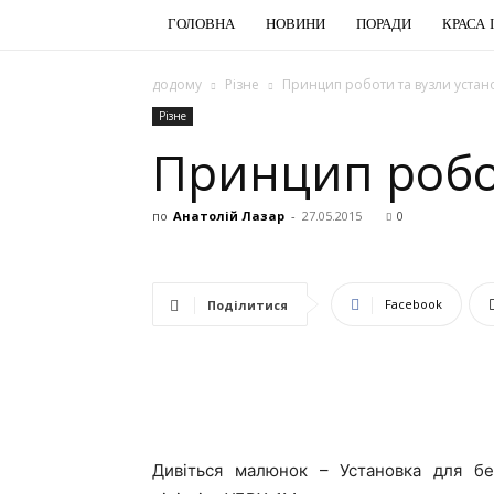
ГОЛОВНА
НОВИНИ
ПОРАДИ
КРАСА 
додому
Різне
Принцип роботи та вузли устан
Різне
Принцип робо
по
Анатолій Лазар
-
27.05.2015
0
Facebook
Поділитися
Дивіться малюнок – Установка для бе