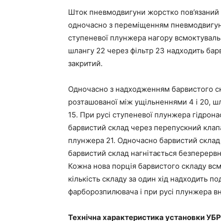
Шток пневмодвигуни жорстко пов’язаний з
одночасно з переміщенням пневмодвигуни
ступеневої плунжера нагору всмоктувальн
шлангу 22 через фільтр 23 надходить бар
закритий.
Одночасно з надходженням барвистого ск
розташованої між ущільненнями 4 і 20, ш
15. При русі ступеневої плунжера гідрона
барвистий склад через перепускний клап
плунжера 21. Одночасно барвистий склад
барвистий склад нагнітається безперервно
Кожна нова порція барвистого складу всм
кількість складу за один хід надходить п
фарборозпилювача і при русі плунжера вн
Технічна характеристика установки УБ