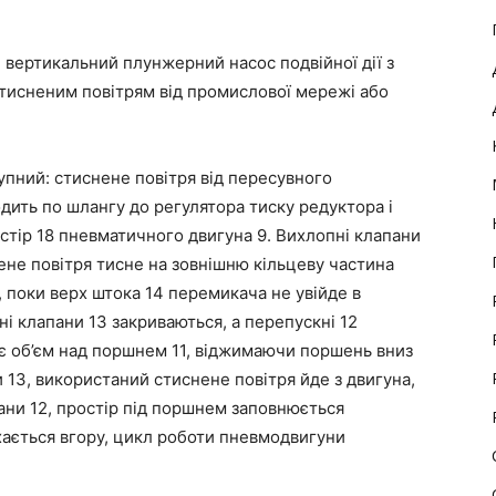
вертикальний плунжерний насос подвійної дії з
тисненим повітрям від промислової мережі або
пний: стиснене повітря від пересувного
ить по шлангу до регулятора тиску редуктора і
тір 18 пневматичного двигуна 9. Вихлопні клапани
снене повітря тисне на зовнішню кільцеву частина
, поки верх штока 14 перемикача не увійде в
ні клапани 13 закриваються, а перепускні 12
є об’єм над поршнем 11, віджимаючи поршень вниз
 13, використаний стиснене повітря йде з двигуна,
ани 12, простір під поршнем заповнюється
ається вгору, цикл роботи пневмодвигуни