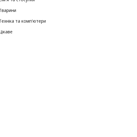
Тварини
Техніка та комп'ютери
Цікаве