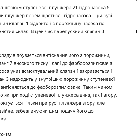
і штоком ступеневої плунжера 21 гідронасоса 5;
 плунжер переміщається і гідронасоса. При русі
ий клапан 1 відкрито і в порожнину насоса по
вистий склад. В цей час перепускний клапан 3
ладу відбувається витіснення його з порожнини,
ланг 7 високого тиску і далі до фарборозпилювача
соса униз всмоктувальний клапан 1 закривається і
ан 3 надходить у внутрішню порожнину ступеневої
 витісняється до фарборозпилювача. Таким чином,
 як при ході ступеневої плунжера вниз, так і вгору.
октується тільки при русі плунжера вгору, але
одвійне, забезпечуючи цим подачу його до
из.
РХ-1М