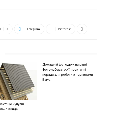
X
Telegram
Pinterest
Домашній фотодрук на рівні
фотолабораторії: практичні
поради для роботи з чорнилами
Barva
кт: що купуєш і
ально вийде