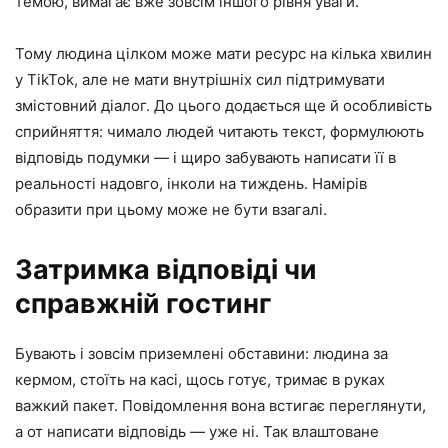
темою, вимагає вже зовсім іншого рівня уваги.
Тому людина цілком може мати ресурс на кілька хвилин
у TikTok, але не мати внутрішніх сил підтримувати
змістовний діалог. До цього додається ще й особливість
сприйняття: чимало людей читають текст, формулюють
відповідь подумки — і щиро забувають написати її в
реальності надовго, інколи на тиждень. Намірів
образити при цьому може не бути взагалі.
Затримка відповіді чи
справжній гостинг
Бувають і зовсім приземлені обставини: людина за
кермом, стоїть на касі, щось готує, тримає в руках
важкий пакет. Повідомлення вона встигає переглянути,
а от написати відповідь — уже ні. Так влаштоване