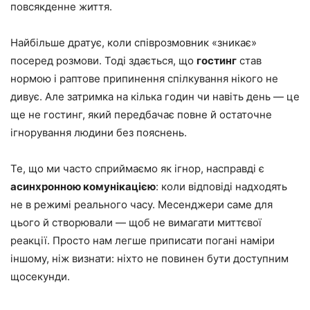
повсякденне життя.
Найбільше дратує, коли співрозмовник «зникає»
посеред розмови. Тоді здається, що
гостинг
став
нормою і раптове припинення спілкування нікого не
дивує. Але затримка на кілька годин чи навіть день — це
ще не гостинг, який передбачає повне й остаточне
ігнорування людини без пояснень.
Те, що ми часто сприймаємо як ігнор, насправді є
асинхронною комунікацією
: коли відповіді надходять
не в режимі реального часу. Месенджери саме для
цього й створювали — щоб не вимагати миттєвої
реакції. Просто нам легше приписати погані наміри
іншому, ніж визнати: ніхто не повинен бути доступним
щосекунди.