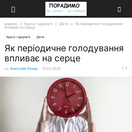
додому
Краса і здоров'я
Дієти
Як періодичне голодування
впливає на серце
Краса і здоров'я
Дієти
Як періодичне голодування
впливає на серце
0
по
Анатолій Лазар
-
18.03.2025