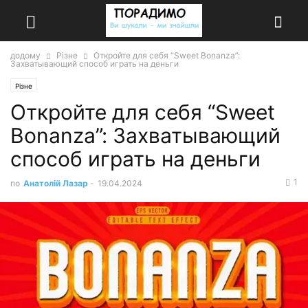
додому
Різне
Откройте для себя “Sweet Bonanza”:
Захватывающий способ играть на деньги
Різне
Откройте для себя “Sweet
Bonanza”: Захватывающий
способ играть на деньги
1
по
Анатолій Лазар
-
19.04.2024