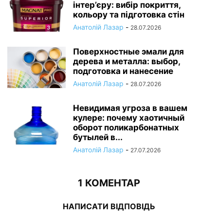
інтер’єру: вибір покриття,
кольору та підготовка стін
Анатолій Лазар
-
28.07.2026
Поверхностные эмали для
дерева и металла: выбор,
подготовка и нанесение
Анатолій Лазар
-
28.07.2026
Невидимая угроза в вашем
кулере: почему хаотичный
оборот поликарбонатных
бутылей в...
Анатолій Лазар
-
27.07.2026
1 КОМЕНТАР
НАПИСАТИ ВІДПОВІДЬ