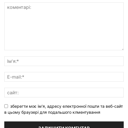
зберегти моє ім'я, адресу електронної пошти та веб-сайт
в цьому браузері для подальшого клментування