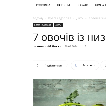
ГОЛОВНА
НОВИНИ
ПОРАДИ
КРАСА 
додому
Краса і здоров'я
Дієти
7 овочів із 
Краса і здоров'я
Дієти
7 овочів із ни
по
Анатолій Лазар
-
29.01.2024
0
Facebook
Поділитися