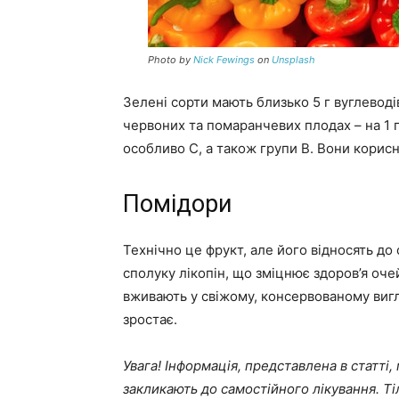
Photo by
Nick Fewings
on
Unsplash
Зелені сорти мають близько 5 г вуглеводів
червоних та помаранчевих плодах – на 1 гр
особливо С, а також групи В. Вони корисн
Помідори
Технічно це фрукт, але його відносять до
сполуку лікопін, що зміцнює здоров’я очей,
вживають у свіжому, консервованому вигл
зростає.
Увага! Інформація, представлена в статті
закликають до самостійного лікування. Ті