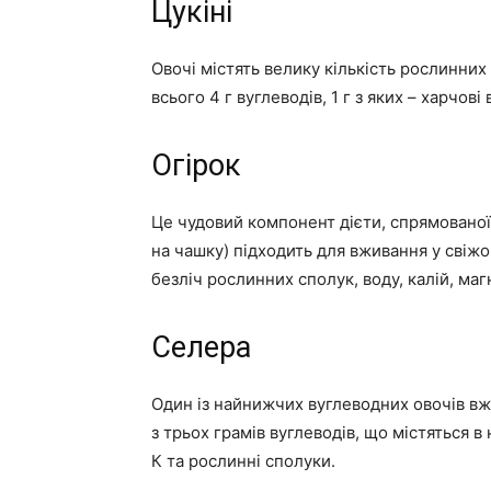
Цукіні
Овочі містять велику кількість рослинних с
всього 4 г вуглеводів, 1 г з яких – харчові
Огірок
Це чудовий компонент дієти, спрямованої
на чашку) підходить для вживання у свіж
безліч рослинних сполук, воду, калій, магн
Селера
Один із найнижчих вуглеводних овочів вжи
з трьох грамів вуглеводів, що містяться в 
К та рослинні сполуки.