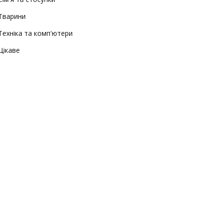
Тварини
Техніка та комп'ютери
Цікаве