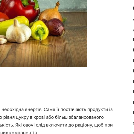
необхідна енергія. Саме її постачають продукти із
рівня цукру в крові або більш збалансованого
кість. Які овочі слід включити до раціону, щоб при
них компонентів.