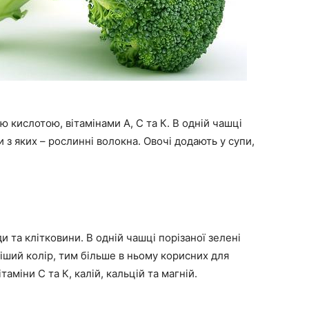
ю кислотою, вітамінами А, С та К. В одній чашці
и з яких – рослинні волокна. Овочі додають у супи,
и та клітковини. В одній чашці порізаної зелені
іший колір, тим більше в ньому корисних для
міни С та К, калій, кальцій та магній.