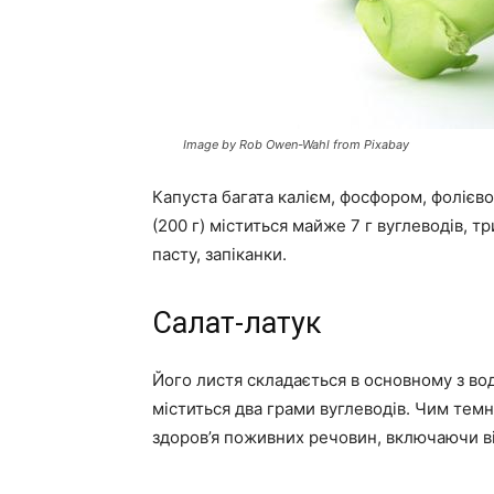
Image by Rob Owen-Wahl from Pixabay
Капуста багата калієм, фосфором, фолієво
(200 г) міститься майже 7 г вуглеводів, тр
пасту, запіканки.
Салат-латук
Його листя складається в основному з вод
міститься два грами вуглеводів. Чим темн
здоров’я поживних речовин, включаючи віта