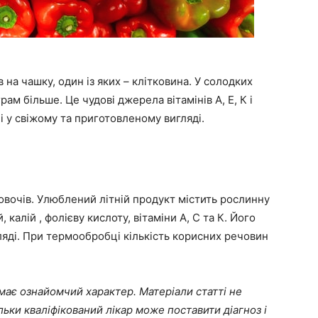
 на чашку, один із яких – клітковина. У солодких
ам більше. Це чудові джерела вітамінів А, Е, К і
і у свіжому та приготовленому вигляді.
 овочів. Улюблений літній продукт містить рослинну
 калій , фолієву кислоту, вітаміни А, С та К. Його
яді. При термообробці кількість корисних речовин
, має ознайомчий характер. Матеріали статті не
льки кваліфікований лікар може поставити діагноз і