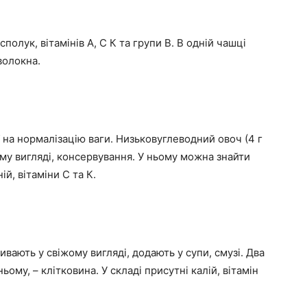
полук, вітамінів А, С К та групи В. В одній чашці
 волокна.
 на нормалізацію ваги. Низьковуглеводний овоч (4 г
ому вигляді, консервування. У ньому можна знайти
ій, вітаміни С та К.
вають у свіжому вигляді, додають у супи, смузі. Два
ньому, – клітковина. У складі присутні калій, вітамін