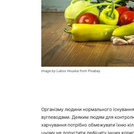
Image by Lubos Houska from Pixabay
Організму людини нормального існування 
вуглеводами. Деяким людям для контролю 
харчування потрібно обмежувати їхню кіль
цьому не допустити дефіциту інших корис