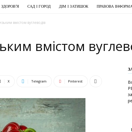
І ЗДОРОВ’Я
САД І ГОРОД
ДІМ І ЗАТИШОК
ПРАВОВА ІНФОРМА
низьким вмістом вуглеводів
зьким вмістом вуглев
З
X
Telegram
Pinterest
В
Р
з
р