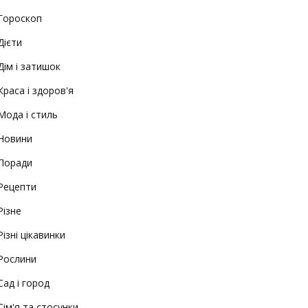
Гороскоп
Дієти
Дім і затишок
Краса і здоров'я
Мода і стиль
Новини
Поради
Рецепти
Різне
Різні цікавинки
Рослини
Сад і город
Сім'я та стосунки