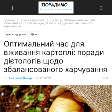
додому
Краса і здоров'я
Дієти
Оптимальний час для
вживання картоплі: поради дієтологів щодо збалансованого
харчування
Краса і здоров'я
Дієти
Оптимальний час для
вживання картоплі: поради
дієтологів щодо
збалансованого харчування
0
по
Анатолій Лазар
-
25.12.2023