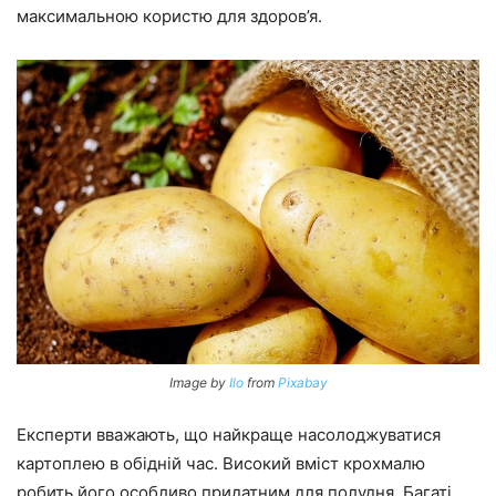
максимальною користю для здоров’я.
Image by
Ilo
from
Pixabay
Експерти вважають, що найкраще насолоджуватися
картоплею в обідній час. Високий вміст крохмалю
робить його особливо придатним для полудня. Багаті