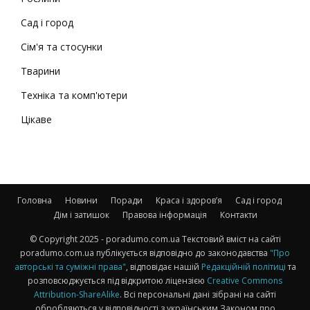
Сад і город
Сім'я та стосунки
Тварини
Техніка та комп'ютери
Цікаве
Головна
Новини
Поради
Краса і здоров’я
Сад і город
Дім і затишок
Правова інформація
Контакти
© Copyright 2025 - poradumo.com.ua Текстовий вміст на сайті
poradumo.com.ua публікується відповідно до законодавства
"Про
авторські та суміжні права"
, відповідає нашій
Редакційній політиці
та
розповсюджується під відкритою ліцензією
Creative Commons
Attribution-ShareAlike
. Всі персональні дані зібрані на сайті
обробляються у відповідності з українським Законом про