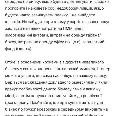
середніх по ринку
: якщо будете демпінгувати, швидко
прогорите і наживете собі недоброзичливців, якщо
будете надто завищувати планку – не знайдете
клієнтів. Не забудьте при цьому у вартість своїх послуг
закласти не тільки витрати на ПММ, але і
амортизаційні витрати, витрати на оренду гаража/
боксу, витрати на оренду офісу (якщо є), зарплатний
фонд (якщо є).
Отже, з основними кроками з відкриття невеликого
бізнесу з вантажоперевезень ви ознайомилися, і тепер
можете уявити, що саме вас очікує на вашому шляху.
Беріться за складання докладного бізнес-плану, який
врахує особливості даного бізнесу саме у вашому
місті, а потім попунктно приступайте до реалізації
цього плану. Пам’ятайте, що при купівлі авто з нуля
бізнес по грузоперевозкам в середньому
виходить на
самоокупність за 2 роки
, а якщо автомобілі брати в