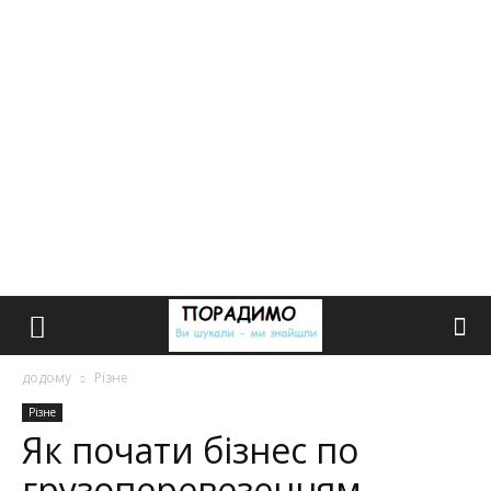
додому
Різне
Різне
Як почати бізнес по
грузоперевезенням