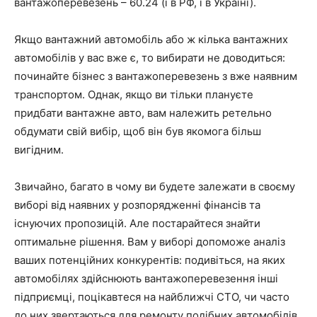
вантажоперевезень – 60.24 (і в РФ, і в Україні).
Якщо вантажний автомобіль або ж кілька вантажних
автомобілів у вас вже є, то вибирати не доводиться:
починайте бізнес з вантажоперевезень з вже наявним
транспортом. Однак, якщо ви тільки плануєте
придбати вантажне авто, вам належить
ретельно
обдумати свій вибір
, щоб він був якомога більш
вигідним.
Звичайно, багато в чому ви будете залежати в своєму
виборі від наявних у розпорядженні фінансів та
існуючих пропозицій. Але постарайтеся знайти
оптимальне рішення. Вам у виборі допоможе
аналіз
ваших потенційних конкурентів
: подивіться, на яких
автомобілях здійснюють вантажоперевезення інші
підприємці, поцікавтеся на найближчі СТО, чи часто
до них звертаються для ремонту подібних автомобілів.