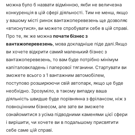
можна було б назвати відмінною, якби не величезна
конкуренція в цій сфері діяльності. Тим не менш, якщо
у вашому місті ринок вантажоперевезень ще дозволяє
«втиснутися», ви можете спробувати себе в цій справі.
Про те, як же можна
почати бізнес з
вантажоперевезень
, мова докладніше піде далі.Якщо
ви хочете відкрити самий маленький бізнес з
вантажоперевезень, то вам буде потрібно мінімум
капіталовкладень і паперової тяганини. Стартувати ви
зможете
всього з 1 вантажним автомобілем
,
поступово розширюючи свій автопарк, якщо це буде
необхідно. Зрозуміло, в такому випадку ваша
діяльність швидше буде порівнянна з фрілансом, ніж з
повноцінним бізнесом, але зате ви зможете
ознайомитися з усіма підводними каменями цієї сфери
і вирішити, чи хочете ви в подальшому присвятити
себе саме цій справі.