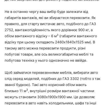
Не в останню чергу ваш вибір буде залежати від
габаритів вантажів, які ви збираєтеся перевозити. Як
правило, для старту вистачає авто, подібного до
ГАЗ
2752
, вантажопідйомність якого дорівнює 900 кг, а
3
об’єм вантажного відсіку – 6 м
(габарити вантажного
відсіку при цьому складають 2460х1840х1525 мм). В
такому авто можна перевозити продукти, різні
побутові товари, але ось великогабаритна меблі та
побутова техніка у нього однозначно не ввійде.
Щоб займатися перевезеннями меблів, вибирати авто
слід серед моделей, подібних до
ГАЗ 3302
(тобто з так
званої будкою). Такі авто корисний об’єм мають
3
близько 11 м
, внутрішні розміри вантажної частини
можуть становити 3080х1900х1900 мм. Це дозволяє
перевозити в авто навіть холодильники, шафа та інші