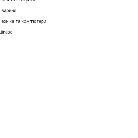
Тварини
Техніка та комп'ютери
Цікаве