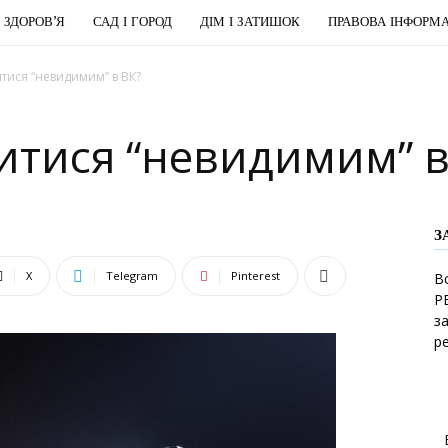
І ЗДОРОВ’Я
САД І ГОРОД
ДІМ І ЗАТИШОК
ПРАВОВА ІНФОРМА
ися “невидимим” в ВК?
тися “невидимим” в
З
X
Telegram
Pinterest
В
Р
з
р