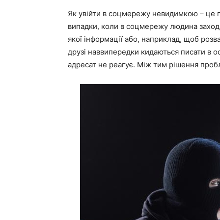
Як увійти в соцмережу невидимкою – це п
випадки, коли в соцмережу людина заходи
якої інформації або, наприклад, щоб роз
друзі наввипередки кидаються писати в о
адресат не реагує. Між тим рішення проб