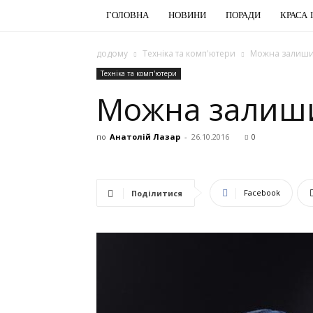
ГОЛОВНА
НОВИНИ
ПОРАДИ
КРАСА 
додому
Техніка та комп'ютери
Можна залишит
Техніка та комп'ютери
Можна залиши
по
Анатолій Лазар
-
26.10.2016
0
Facebook
Поділитися