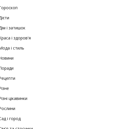
Гороскоп
Дієти
Дім і затишок
Краса і здоров'я
Мода і стиль
Новини
Поради
Рецепти
Різне
Різні цікавинки
Рослини
Сад і город
Сім'я та стосунки