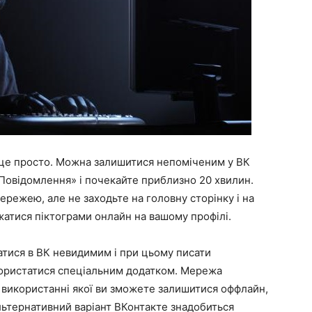
 це просто. Можна залишитися непоміченим у ВК
Повідомлення» і почекайте приблизно 20 хвилин.
режею, але не заходьте на головну сторінку і на
ажатися піктограми онлайн на вашому профілі.
атися в ВК невидимим і при цьому писати
користатися спеціальним додатком. Мережа
 використанні якої ви зможете залишитися оффлайн,
альтернативний варіант ВКонтакте знадобиться