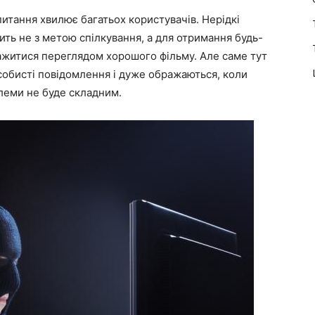
итання хвилює багатьох користувачів. Нерідкі
ть не з метою спілкування, а для отримання будь-
важитися переглядом хорошого фільму. Але саме тут
собисті повідомлення і дуже ображаються, коли
леми не буде складним.