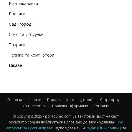
Різні цікавинки
Рослини
Сад і город
Сім'я та стосунки
Тварини
Техніка та комп'ютери
Цікаве
Головна
Новини
Поради
Краса і здоров’я
Сад і город
Дім і затишок
Правова інформація
Контакти
© Copyright 2025 - poradumo.com.ua Текстовий вміст на сайті
poradumo.com.ua публікується відповідно до законодавства
"Про
авторські та суміжні права"
, відповідає нашій
Редакційній політиці
та