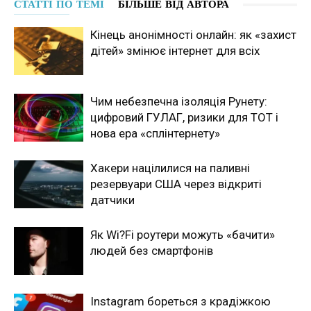
СТАТТІ ПО ТЕМІ
БІЛЬШЕ ВІД АВТОРА
Кінець анонімності онлайн: як «захист
дітей» змінює інтернет для всіх
Чим небезпечна ізоляція Рунету:
цифровий ГУЛАГ, ризики для ТОТ і
нова ера «сплінтернету»
Хакери націлилися на паливні
резервуари США через відкриті
датчики
Як Wi?Fi роутери можуть «бачити»
людей без смартфонів
Instagram бореться з крадіжкою