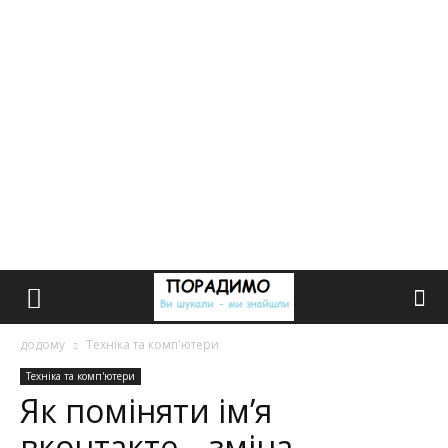
додому
Техніка та комп'ютери
Техніка та комп'ютери
Як поміняти ім’я
вконтакте – зміна