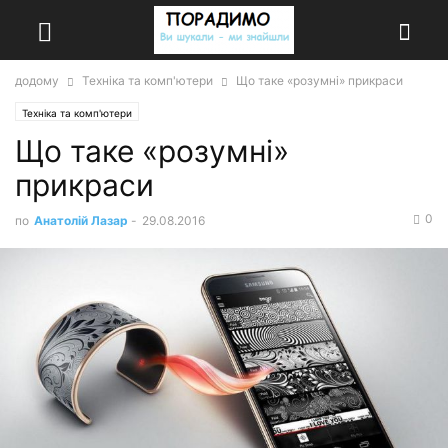
додому
Техніка та комп'ютери
Що таке «розумні» прикраси
Техніка та комп'ютери
Що таке «розумні»
прикраси
0
по
Анатолій Лазар
-
29.08.2016