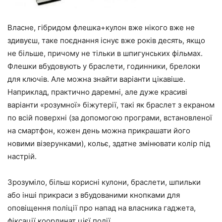
Власне, гібридом флешка+кулон вже нікого вже не
здивуєш, таке поєднання існує вже років десять, якщо
не більше, причому не тільки в шпигунських фільмах.
Флешки вбудовують у браслети, годинники, брелоки
для ключів. Але можна знайти варіанти цікавіше.
Наприклад, практично даремні, але дуже красиві
варіанти «розумної» біжутерії, такі як браслет з екраном
по всій поверхні (за допомогою програми, встановленої
на смартфон, кожен день можна прикрашати його
новими візерунками), кольє, здатне змінювати колір під
настрій.
Зрозуміло, більш корисні кулони, браслети, шпильки
або інші прикраси з вбудованими кнопками для
оповіщення поліції про напад на власника гаджета,
фіксації координат цієї події.