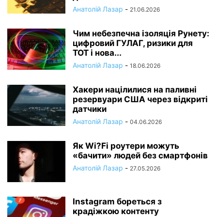
Анатолій Лазар
-
21.06.2026
Чим небезпечна ізоляція Рунету:
цифровий ГУЛАГ, ризики для
ТОТ і нова...
Анатолій Лазар
-
18.06.2026
Хакери націлилися на паливні
резервуари США через відкриті
датчики
Анатолій Лазар
-
04.06.2026
Як Wi?Fi роутери можуть
«бачити» людей без смартфонів
Анатолій Лазар
-
27.05.2026
Instagram бореться з
крадіжкою контенту