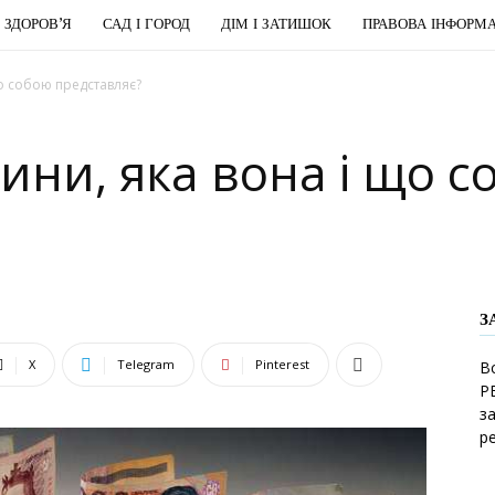
І ЗДОРОВ’Я
САД І ГОРОД
ДІМ І ЗАТИШОК
ПРАВОВА ІНФОРМА
о собою представляє?
ни, яка вона і що с
З
X
Telegram
Pinterest
В
Р
з
р