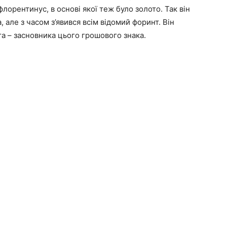
лорентинус, в основі якої теж було золото. Так він
 але з часом з’явився всім відомий форинт. Він
ста – засновника цього грошового знака.