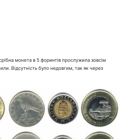
а срібна монета в 5 форинтів прослужила зовсім
чили. Відсутність було недовгим, так як через