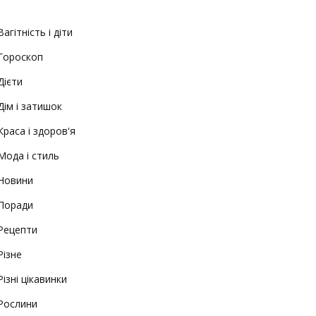
Вагітність і діти
Гороскоп
Дієти
Дім і затишок
Краса і здоров'я
Мода і стиль
Новини
Поради
Рецепти
Різне
Різні цікавинки
Рослини