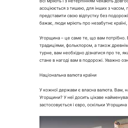
Всі мріють і з нетерпінням чекають довго
асоціюється з тишею, для інших з часом, п
представити свою відпустку без подорожі
бажає, люди мріють про незабутнє країні,
Угорщина – це саме те, що вам потрібно.
традиціями, фольклором, а також древнім
турне, вам необхідно дізнатися про те, я
стане в нагоді вам в подорожі. Уважно оз
Національна валюта країни
У кожної держави є власна валюта. Вам, н
Угорщини? У неї досить цікаве найменуван
застосовується і євро, оскільки Угорщина