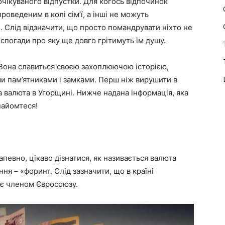
очікуваного відпустки. Для когось відпочинок
роведеним в колі сім’ї, а інші не можуть
. Слід відзначити, що просто помандрувати ніхто не
 спогади про яку ще довго грітимуть їм душу.
 Вона славиться своєю захоплюючою історією,
и пам’ятниками і замками. Перш ніж вирушити в
ка валюта в Угорщині. Нижче надана інформація, яка
найомтеся!
апевно, цікаво дізнатися, як називається валюта
ня – «форинт. Слід зазначити, що в країні
 є членом Євросоюзу.