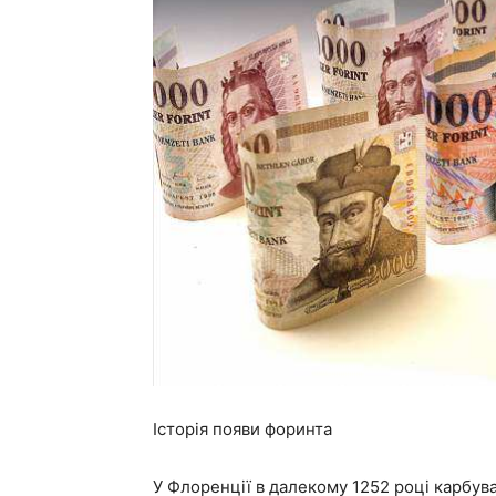
Історія появи форинта
У Флоренції в далекому 1252 році карбув