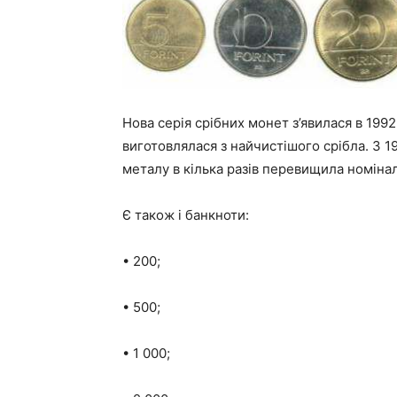
Нова серія срібних монет з’явилася в 1992
виготовлялася з найчистішого срібла. З 1
металу в кілька разів перевищила номінал
Є також і банкноти:
• 200;
• 500;
• 1 000;