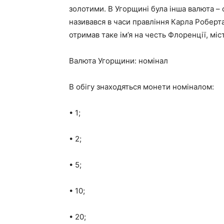
золотими. В Угорщині була інша валюта – ф
називався в часи правління Карла Роберта,
отримав таке ім’я на честь Флоренції, мі
Валюта Угорщини: номінал
В обігу знаходяться монети номіналом:
• 1;
• 2;
• 5;
• 10;
• 20;