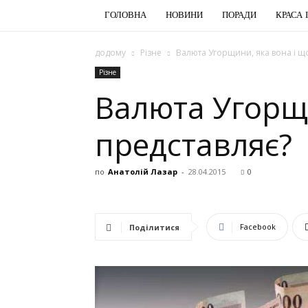
ГОЛОВНА
НОВИНИ
ПОРАДИ
КРАСА 
додому
Різне
Валюта Угорщини, яка вона і щ
Різне
Валюта Угорщи
представляє?
по
Анатолій Лазар
-
28.04.2015
0
Facebook
Поділитися