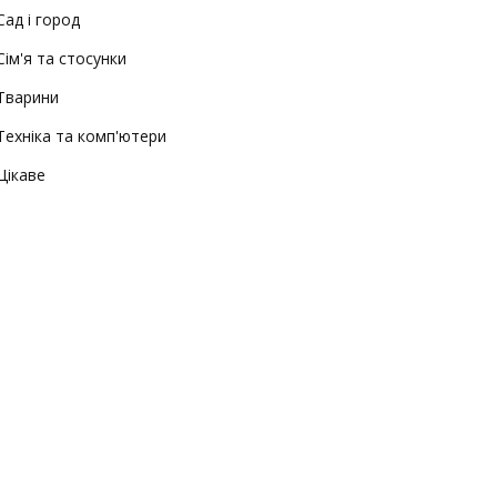
Сад і город
Сім'я та стосунки
Тварини
Техніка та комп'ютери
Цікаве