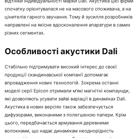
відтінки індивідуальності марки Dali. Акустика цієї фірми
спочатку орієнтувалася не на масового споживача, а на
цінителів гарного звучання. Тому й зусилля розробників
направлені на якісне вдосконалення апаратури в самих
різних сегментах.
Особливості акустики Dali
Стабільно підтримувати високий інтерес до своєї
продукції скандинавської компанії допомагає
впровадження нових технологій. Зокрема останні
моделі серії Epicon отримали м’які магнітні компаунди,
які дозволяють усувати зайві варіації в динаміках Dali.
Акустика в нових версіях також забезпечується
дифузорами, виконаними з полегшеною папери. Крім
цього, передбачається армування деревними
волокнами, що надає динамікам неоднорідність