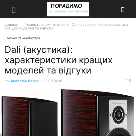
додому
Техніка та комп'ютери
Dali (акустика): характеристики
кращих моделей та відгуки
Техніка та комп'ютери
Dali (акустика):
характеристики кращих
моделей та відгуки
0
по
Анатолій Лазар
-
22.02.2016