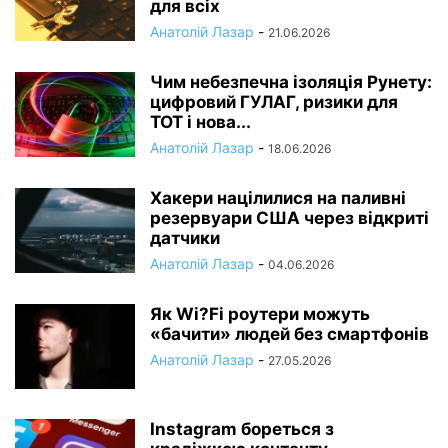
для всіх
Анатолій Лазар
-
21.06.2026
Чим небезпечна ізоляція Рунету:
цифровий ГУЛАГ, ризики для
ТОТ і нова...
Анатолій Лазар
-
18.06.2026
Хакери націлилися на паливні
резервуари США через відкриті
датчики
Анатолій Лазар
-
04.06.2026
Як Wi?Fi роутери можуть
«бачити» людей без смартфонів
Анатолій Лазар
-
27.05.2026
Instagram бореться з