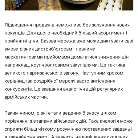
Підвищення продажів неможливо без залучення нових
покупців. Для цього необхідний більший асортимент і
прийнятні ціни. Базова мережа вже може диктувати свої
умови різних дистриб’юторам і певними
маркетинговими прийомами домагатися зниження цін –
наприклад, крупнооптовими закупівлями. Це тактика
великого партизанського загону. Наступним кроком
керівництва роздрібної мережі варто витіснення
конкурентів. Це завдання аналогічна дій регулярних
армійських частин.
Таким чином, різні етапи ведення бізнесу цілком
порівнянні з етапами військових дій. Така аналогія може
сприяти більш чіткому розумінню поставлених завдань і
в звичайному житті. А значить, на вирішення складних