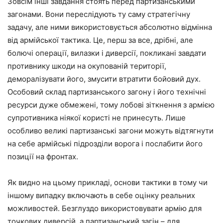
Зовсім інші завдання стоять перед партизанськими
загонами. Вони переслідують ту саму стратегічну
задачу, але ними використовується абсолютно відмінна
від армійської тактика. Це, перш за все, дрібні, але
болючі операції, вилазки і диверсії, покликані завдати
противнику шкоди на окупованій території,
деморалізувати його, змусити втратити бойовий дух.
Особовий склад партизанського загону і його технічні
ресурси дуже обмежені, тому лобові зіткнення з армією
супротивника ніякої користі не принесуть. Лише
особливо великі партизанські загони можуть відтягнути
на себе армійські підрозділи ворога і послабити його
позиції на фронтах.
Як видно на цьому прикладі, основи тактики в тому чи
іншому випадку включають в себе оцінку реальних
можливостей. Безглуздо використовувати армію для
точкових диверсій, а партизанський загін – для