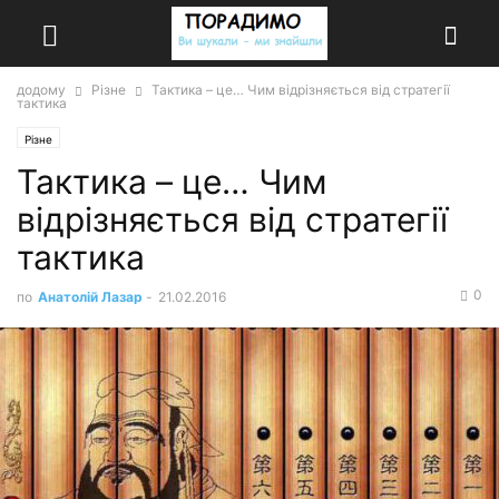
додому
Різне
Тактика – це… Чим відрізняється від стратегії
тактика
Різне
Тактика – це… Чим
відрізняється від стратегії
тактика
0
по
Анатолій Лазар
-
21.02.2016