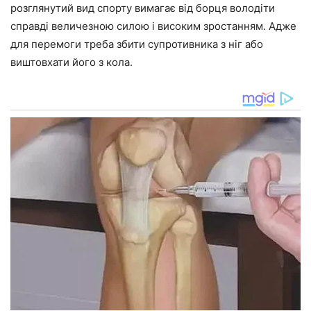
розглянутий вид спорту вимагає від борця володіти
справді величезною силою і високим зростанням. Адже
для перемоги треба збити супротивника з ніг або
виштовхати його з кола.