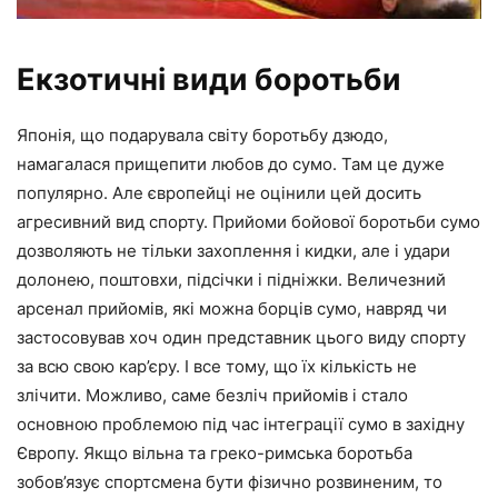
Екзотичні види боротьби
Японія, що подарувала світу боротьбу дзюдо,
намагалася прищепити любов до сумо. Там це дуже
популярно. Але європейці не оцінили цей досить
агресивний вид спорту. Прийоми бойової боротьби сумо
дозволяють не тільки захоплення і кидки, але і удари
долонею, поштовхи, підсічки і підніжки. Величезний
арсенал прийомів, які можна борців сумо, навряд чи
застосовував хоч один представник цього виду спорту
за всю свою кар’єру. І все тому, що їх кількість не
злічити. Можливо, саме безліч прийомів і стало
основною проблемою під час інтеграції сумо в західну
Європу. Якщо вільна та греко-римська боротьба
зобов’язує спортсмена бути фізично розвиненим, то