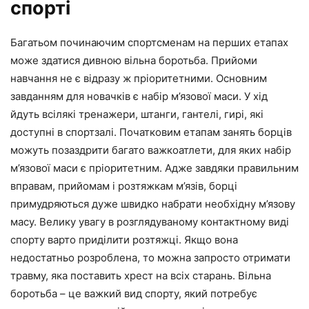
спорті
Багатьом починаючим спортсменам на перших етапах
може здатися дивною вільна боротьба. Прийоми
навчання не є відразу ж пріоритетними. Основним
завданням для новачків є набір м’язової маси. У хід
йдуть всілякі тренажери, штанги, гантелі, гирі, які
доступні в спортзалі. Початковим етапам занять борців
можуть позаздрити багато важкоатлети, для яких набір
м’язової маси є пріоритетним. Адже завдяки правильним
вправам, прийомам і розтяжкам м’язів, борці
примудряються дуже швидко набрати необхідну м’язову
масу. Велику увагу в розглядуваному контактному виді
спорту варто приділити розтяжці. Якщо вона
недостатньо розроблена, то можна запросто отримати
травму, яка поставить хрест на всіх старань. Вільна
боротьба – це важкий вид спорту, який потребує