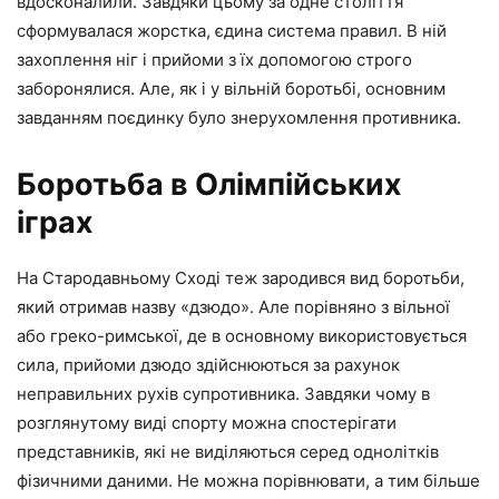
вдосконалили. Завдяки цьому за одне століття
сформувалася жорстка, єдина система правил. В ній
захоплення ніг і прийоми з їх допомогою строго
заборонялися. Але, як і у вільній боротьбі, основним
завданням поєдинку було знерухомлення противника.
Боротьба в Олімпійських
іграх
На Стародавньому Сході теж зародився вид боротьби,
який отримав назву «дзюдо». Але порівняно з вільної
або греко-римської, де в основному використовується
сила, прийоми дзюдо здійснюються за рахунок
неправильних рухів супротивника. Завдяки чому в
розглянутому виді спорту можна спостерігати
представників, які не виділяються серед однолітків
фізичними даними. Не можна порівнювати, а тим більше