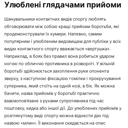
Улюблені глядачами прийоми
Шанувальники контактних видів спорту люблять
обговорювати між собою кращі прийоми боротьби, які
продемонстрували їх кумири. Напевно, самим
популярним і улюбленим видовищем для публіки у всіх
видах контактного спорту вважається «вертушка».
Наприклад, в боях без правил вона робиться ударом
ногою по обличчю противника в розвороті. У вільній
боротьбі здійснюється захоплення руки опонента
зверху, з наступною фіксацією гомілки і прокручування
суперника, який стоїть на одній нозі, в бік. Як можна
бачити, назва прийомів у боротьбі практично
взаємопов’язане з рухами супротивника під час
поштовху, кидка або іншої дії. До улюблених прийомів у
розглянутому виді спорту можна віднести дію під
назвою «млин». Її виконання скидається на опис