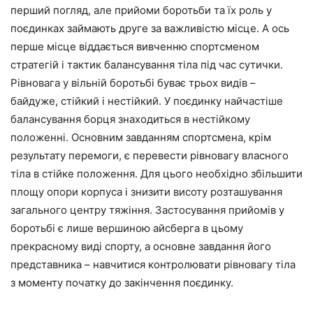
перший погляд, але прийоми боротьби та їх роль у
поєдинках займають друге за важливістю місце. А ось
перше місце віддається вивченню спортсменом
стратегій і тактик балансування тіла під час сутички.
Рівновага у вільній боротьбі буває трьох видів –
байдуже, стійкий і нестійкий. У поєдинку найчастіше
балансування борця знаходиться в нестійкому
положенні. Основним завданням спортсмена, крім
результату перемоги, є перевести рівновагу власного
тіла в стійке положення. Для цього необхідно збільшити
площу опори корпуса і знизити висоту розташування
загального центру тяжіння. Застосування прийомів у
боротьбі є лише вершиною айсберга в цьому
прекрасному виді спорту, а основне завдання його
представника – навчитися контролювати рівновагу тіла
з моменту початку до закінчення поєдинку.