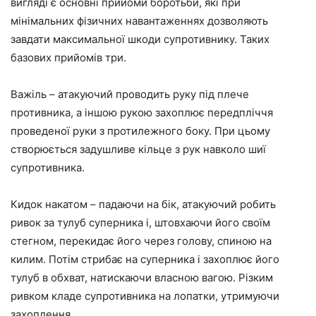
вигляді є основні прийоми боротьби, які при
мінімальних фізичних навантаженнях дозволяють
завдати максимальної шкоди супротивнику. Таких
базових прийомів три.
Важіль – атакуючий проводить руку під плече
противника, а іншою рукою захоплює передпліччя
проведеної руки з протилежного боку. При цьому
створюється задушливе кільце з рук навколо шиї
супротивника.
Кидок накатом – падаючи на бік, атакуючий робить
ривок за тулуб суперника і, штовхаючи його своїм
стегном, перекидає його через голову, спиною на
килим. Потім стрибає на суперника і захоплює його
тулуб в обхват, натискаючи власною вагою. Різким
ривком кладе супротивника на лопатки, утримуючи
захоплення.