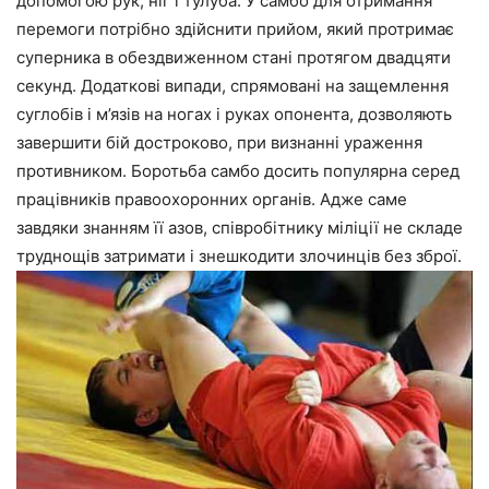
допомогою рук, ніг і тулуба. У самбо для отримання
перемоги потрібно здійснити прийом, який протримає
суперника в обездвиженном стані протягом двадцяти
секунд. Додаткові випади, спрямовані на защемлення
суглобів і м’язів на ногах і руках опонента, дозволяють
завершити бій достроково, при визнанні ураження
противником. Боротьба самбо досить популярна серед
працівників правоохоронних органів. Адже саме
завдяки знанням її азов, співробітнику міліції не складе
труднощів затримати і знешкодити злочинців без зброї.