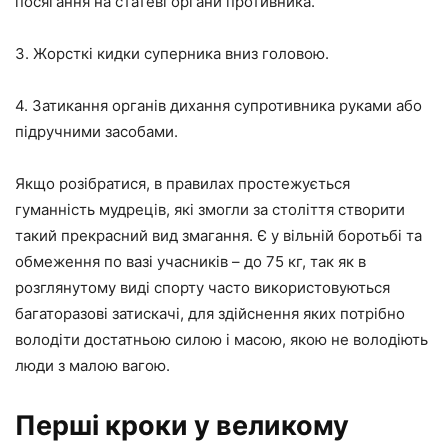
посягання на статеві органи противника.
3. Жорсткі кидки суперника вниз головою.
4. Затикання органів дихання супротивника руками або
підручними засобами.
Якщо розібратися, в правилах простежується
гуманність мудреців, які змогли за століття створити
такий прекрасний вид змагання. Є у вільній боротьбі та
обмеження по вазі учасників – до 75 кг, так як в
розглянутому виді спорту часто використовуються
багаторазові затискачі, для здійснення яких потрібно
володіти достатньою силою і масою, якою не володіють
люди з малою вагою.
Перші кроки у великому