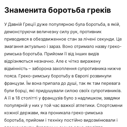
Знаменита боротьба греків
У Давній Греції дуже популярною була боротьба, в якій,
демонструючи величезну силу рук, противник
приводився в обездвиженное стан за лічені секунди. Це
змагання актуально і зараз. Воно отримало назву греко-
римська боротьба. Прийоми її від інших видів
відрізняються незначно. Але є чітко виражену
відмінність – заборона захоплення супротивника нижче
пояса. Греко-римську боротьбу в Європі розвинули
французи. Їм вона припала до душі, так як там перевага
були борці, які придушували силою своїх супротивників.
А її в 18 столітті у французів було з надлишком, завдяки
популярній у них у той час важкої атлетики. Спортсмени
кожної держави, яка проникала греко-римська
боротьба, прийоми і техніку постійно видозмінювали і