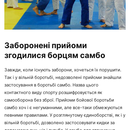
Заборонені прийоми
згодилися борцям самбо
Завжди, коли існують заборони, хочеться їх порушити.
Так і у вільній боротьбі, недозволені прийоми знайшли
застосування в боротьбі самбо. Назва цього
контактного виду спорту розшифровується як
самооборона без зброї. Прийоми бойової боротьби
самбо хоч і є негуманними, але все-таки обмежуються
певними правилами. У розглянутому єдиноборстві, як і у
вільній боротьбі, дозволено застосовувати кидки за