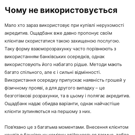
Чому не використовується
Мало хто зараз використовує при купівлі нерухомості
акредитив. Ощадбанк вже давно пропонує своїм
клієнтам скористатися такою захищеною послугою.
Таку форму взаєморозрахунку часто порівнюють з
використанням банківських осередків, однак
використовують його набагато рідше. Методи мають
багато спільного, але є і сильні відмінності.
Використання осередку припускає наявність грошей у
фізичному прояві, а для другого випадку – це
безготівкові розрахунки, та в цьому і полягає акредитив.
Ощадбанк надає обидва варіанти, однак найчастіше
клієнти зупиняються на першому з них.
Пов’язано це з багатьма моментами. Внесення клієнтом
коштів в банківську комірку здійснюється таємно, тобто