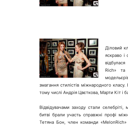
Діловий кл
яскраво і
відбулася
Rich
» та 
модельєрі
змагання стилістів міжнародного класу.
тому числі Андрія Цвєткова, Марти Кіт і б
Відвідувачами заходу стали селебріті, 
битві брали участь справжні профі між
Тетяна Бон, член команди «MelonRich»