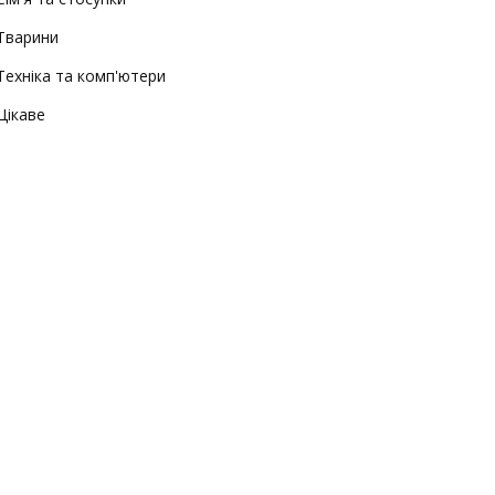
Тварини
Техніка та комп'ютери
Цікаве