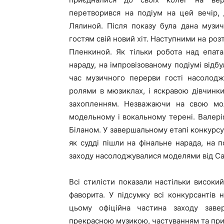
перетворився на подіум на цей вечір, 
Лялиной. Після показу була дана музич
гостям свій новий хіт. Наступними на роз
Пленкиной. Як тільки робота над епата
нараду, на імпровізованому подіумі відб
час музичного перерви гості насолодж
ролями в мюзиклах, і яскравою дівчинки
захопленням. Незважаючи на свою моло
модельному і вокальному терені. Валерія
Біланом. У завершальному етапі конкурс
як судді пішли на фінальне нарада, на п
заходу насолоджувалися моделями від Са
Всі стилісти показали настільки високи
фаворита. У підсумку всі конкурсантів
цьому офіційна частина заходу заве
прекрасною музикою, частуванням та приз