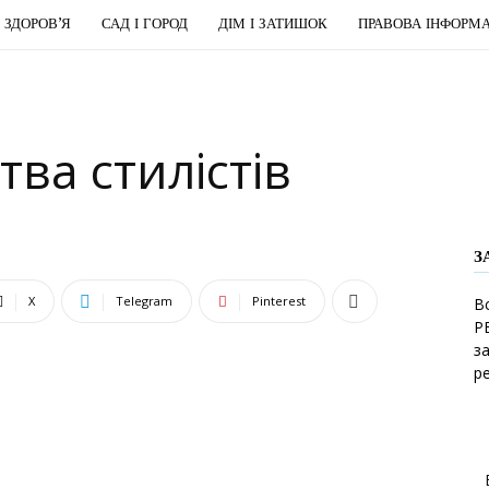
І ЗДОРОВ’Я
САД І ГОРОД
ДІМ І ЗАТИШОК
ПРАВОВА ІНФОРМА
тва стилістів
З
X
Telegram
Pinterest
В
Р
з
р