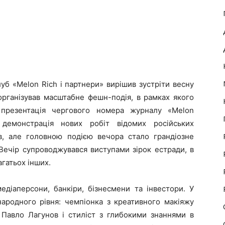
уб «Melon Rich і партнери» вирішив зустріти весну
 організував масштабне фешн-подія, в рамках якого
 презентація чергового номера журналу «
Melon
демонстрація нових робіт відомих російських
в, але головною подією вечора стало грандіозне
 Вечір супроводжувався виступами зірок естради, в
агатьох інших.
медіаперсони, банкіри, бізнесмени та інвестори. У
народного рівня: чемпіонка з креативного макіяжу
 Павло Лагунов і стиліст з глибокими знаннями в