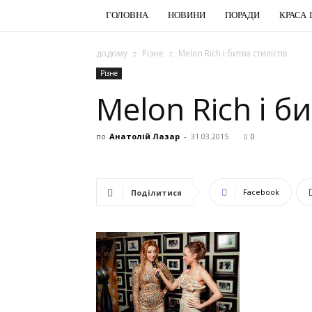
ГОЛОВНА
НОВИНИ
ПОРАДИ
КРАСА 
додому
Різне
Melon Rich і битва стилістів
Різне
Melon Rich і би
по
Анатолій Лазар
-
31.03.2015
0
Facebook
Поділитися