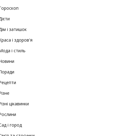
Гороскоп
Дієти
Дім і затишок
Краса і здоров'я
Мода і стиль
Новини
Поради
Рецепти
Різне
Різні цікавинки
Рослини
Сад і город
Сім'я та стосунки