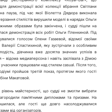
для демонстрації всієї колекції вбрання Світлани
на пауза, під час якої Віолетта Дядюра виконала
терзання стилістів вирушили моделі в нарядах Ольги
жними образами була закінчена, і судді пішли на
улася демонстрація всіх робіт Ольги Пленкиной. Під
увалися голосом Олени Газаевой, відомої своїми
 Валерії Сластихиной, яку зустрічали з особливим
дість, дівчинка вже досягла значних успіхів в
 – відома медиаперсона і навіть заспівала з Дімою
у учасники працювали над стилем
casual
. Після того,
одіумі пройшов третій показ, протягом якого гості
біни Макатовой.
й рівень майстерності, що судді не змогли вибрати
 нагородили пам’ятними дипломами та призами. На
ршилася, але гості ще довго насолоджувалися
ами від організаторів.