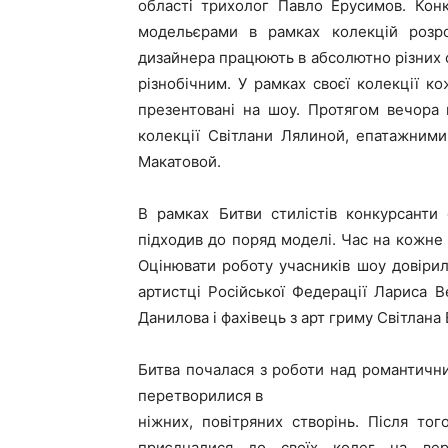
області трихолог Павло Ерусимов. Кон
модельєрами в рамках колекцій розро
дизайнера працюють в абсолютно різних с
різнобічним. У рамках своєї колекції ко
презентовані на шоу. Протягом вечора 
колекції Світлани Лялиной, епатажним
Макатовой.
В рамках Битви стилістів конкурсанти
підходив до поряд моделі. Час на кожне
Оцінювати роботу учасників шоу довіри
артистці Російської Федерації Лариса В
Данилова і фахівець з арт гриму Світлана
Битва почалася з роботи над романтични
перетворилися в
ніжних, повітряних створінь. Після тог
приєдналися до своїх колег на вер