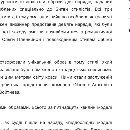
курсанти створювали образи для нарядів, наданих
блених спеціально до Битви стилістів. Всі три
тилях, і тому змагання вийшло особливо яскравим і
жен дизайнер представив дев’ять нарядів, які були
гості заходу змогли познайомитися з романтичної
и Ольги Пленкиной і повсякденним стилем Сабіни
 створювали унікальний образ в тому стилі, який
 завдання було обмежено п’ятнадцятьма хвилинами.
ли цим метрам світу краси. Ними стали заслуженій
ербицька, представник компанії «
Naomi
» Анжеліка
 Войтиева.
ми образами. Всього за п’ятнадцять хвилин моделі
о, як судді пішли на нараду, «піддослідні» моделі
анді ресторанного комплексу «
Royal
–
Bar
», що