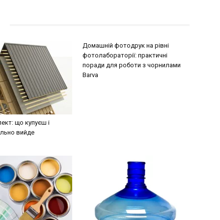
Домашній фотодрук на рівні
фотолабораторії: практичні
поради для роботи з чорнилами
Barva
кт: що купуєш і
ально вийде