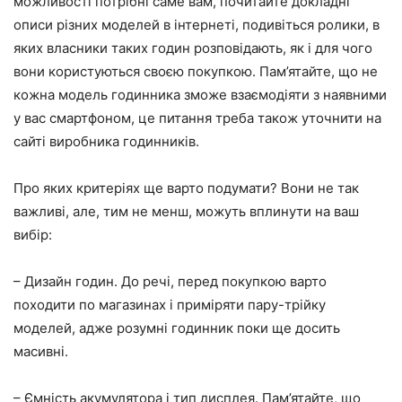
можливості потрібні саме вам, почитайте докладні
описи різних моделей в інтернеті, подивіться ролики, в
яких власники таких годин розповідають, як і для чого
вони користуються своєю покупкою. Пам’ятайте, що не
кожна модель годинника зможе взаємодіяти з наявними
у вас смартфоном, це питання треба також уточнити на
сайті виробника годинників.
Про яких критеріях ще варто подумати? Вони не так
важливі, але, тим не менш, можуть вплинути на ваш
вибір:
– Дизайн годин. До речі, перед покупкою варто
походити по магазинах і приміряти пару-трійку
моделей, адже розумні годинник поки ще досить
масивні.
– Ємність акумулятора і тип дисплея. Пам’ятайте, що