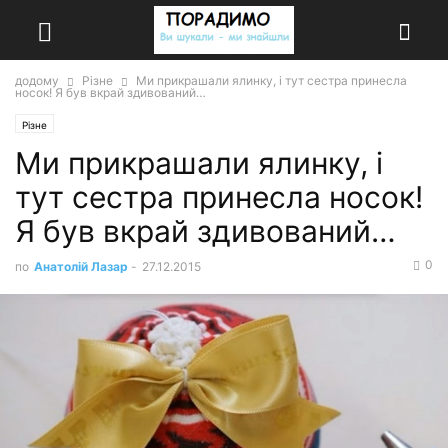
додому
Різне
Ми прикрашали ялинку, і тут сестра принесла
носок! Я був вкрай здивований…
Різне
Ми прикрашали ялинку, і
тут сестра принесла носок!
Я був вкрай здивований…
0
по
Анатолій Лазар
-
27.12.2015