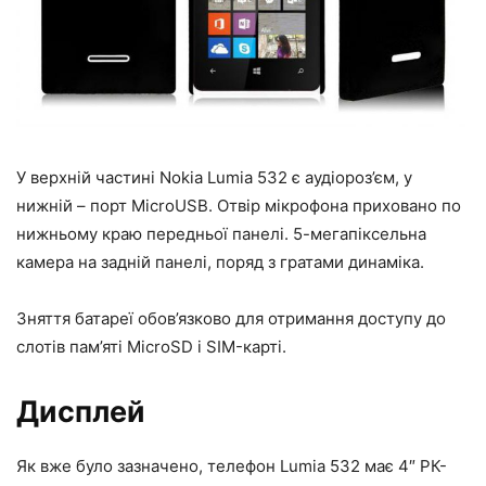
У верхній частині Nokia Lumia 532 є аудіороз’єм, у
нижній – порт MicroUSB. Отвір мікрофона приховано по
нижньому краю передньої панелі. 5-мегапіксельна
камера на задній панелі, поряд з гратами динаміка.
Зняття батареї обов’язково для отримання доступу до
слотів пам’яті MicroSD і SIM-карті.
Дисплей
Як вже було зазначено, телефон Lumia 532 має 4″ РК-