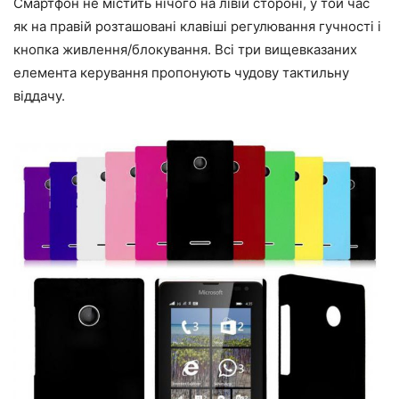
Смартфон не містить нічого на лівій стороні, у той час
як на правій розташовані клавіші регулювання гучності і
кнопка живлення/блокування. Всі три вищевказаних
елемента керування пропонують чудову тактильну
віддачу.