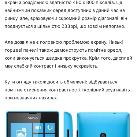
екран з роздільною здатністю 480 х 800 пікселів. Це
найнижчий показник серед доступних в даний час на
ринку, але, враховуючи скромний розмір діагоналі, він
поєднується з щільністю 233ppi, що зовсім непогано.
Але дозвіл не є головною проблемою екрану. Низькі
торцеві панелі також демонструють помітне ореол,
коли виконується швидка прокрутка. Крім того, дисплей
має слабкий контраст і низьку яскравість.
Кути огляду також досить обмежені: відбувається
помітне стиснення контрастності і колірний зсув навіть
при незначних нахилах.