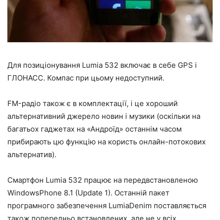
Для позиціонування Lumia 532 включає в себе GPS і
ГЛОНАСС. Компас при цьому недоступний.
FM-радіо також є в комплектації, і це хороший
альтернативний джерело новин і музики (оскільки на
багатьох гаджетах на «Андроїд» останнім часом
прибирають цю функцію на користь онлайн-потокових
альтернатив).
Смартфон Lumia 532 працює на передвстановленою
WindowsPhone 8.1 (Update 1). Останній пакет
програмного забезпечення LumiaDenim поставляється
також попередньо встановлених, але не у всіх