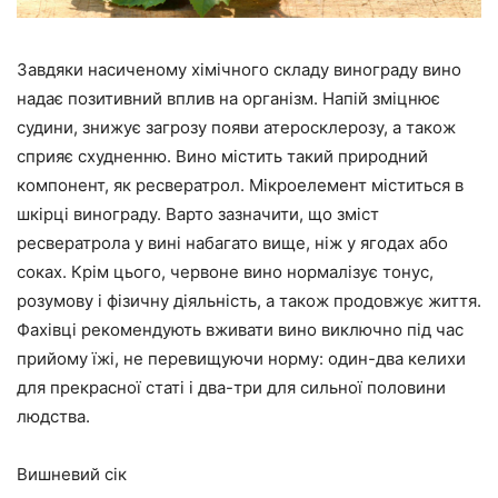
Завдяки насиченому хімічного складу винограду вино
надає позитивний вплив на організм. Напій зміцнює
судини, знижує загрозу появи атеросклерозу, а також
сприяє схудненню. Вино містить такий природний
компонент, як ресвератрол. Мікроелемент міститься в
шкірці винограду. Варто зазначити, що зміст
ресвератрола у вині набагато вище, ніж у ягодах або
соках. Крім цього, червоне вино нормалізує тонус,
розумову і фізичну діяльність, а також продовжує життя.
Фахівці рекомендують вживати вино виключно під час
прийому їжі, не перевищуючи норму: один-два келихи
для прекрасної статі і два-три для сильної половини
людства.
Вишневий сік