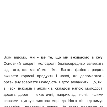
Всім відомо,
ми – це те, що ми вживаємо в їжу
.
Основний секрет молодості безпосередньо залежить
від того, що ми п’ємо і їмо. Багато фахівців радять
вживати корисні продукти і напої, які допомагають
організму зберігати молодість. Варто зауважити, що, як і
в часи знахарів і алхіміків, складові напою молодості
досить дорогі і екзотичні, наприклад, ноні. Іншими
словами, цитрусолистная морінда. Його сік підтримує
молодість, продовжує життя. Не варто прагнути за