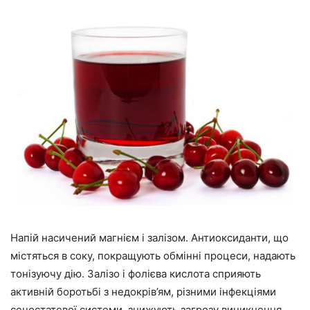
Напій насичений магнієм і залізом. Антиоксиданти, що
містяться в соку, покращують обмінні процеси, надають
тонізуючу дію. Залізо і фолієва кислота сприяють
активній боротьбі з недокрів’ям, різними інфекціями
сечостатевої системи, знижують загрозу виникнення