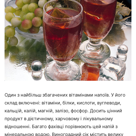
Один з найбільш збагачених вітамінами напоїв. У його
склад включені: вітаміни, білки, кислоти, вуглеводи,
кальцій, калій, магній, залізо, фосфор. Досить цінний
продукт в дієтичному, харчовому і лікувальному
відношенні. Багато фахівці порівнюють цей напій з
мінеральною водою. Виноградний сік містить велику