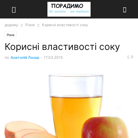
додому
Різне
Корисні властивості соку
Різне
Корисні властивості соку
0
по
Анатолій Лазар
-
17.03.2015