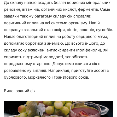
До складу напою входить безліч корисних мінеральних
речовин, вітамінів, органічних кислот, ферментів. Саме
завдяки такому багатому складу сік справляє
позитивний вплив на всі системи організму. Напій
покращує загальний стан шкіри, нігтів, локонів, суглобів.
Надає благотворний вплив на роботу серцевого м’яза,
допомагає боротися з анемією. До всього іншого, до
складу соку включені антиоксиданти (поліфеноли), які
сприяють підтримці молодості, запобігають
передчасному старінню. Допустимо вживати сік в
розбавленому вигляді. Наприклад, приготуйте асорті з
бурякового, морквяного і гранатового соків.
Виноградний сік