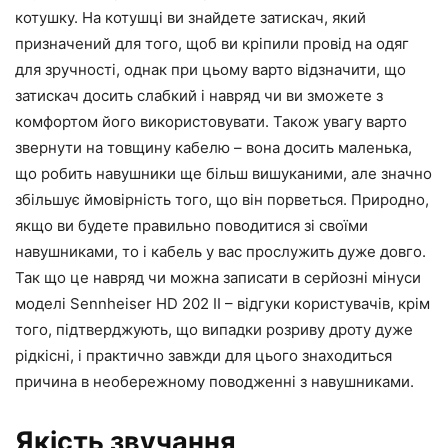
котушку. На котушці ви знайдете затискач, який
призначений для того, щоб ви кріпили провід на одяг
для зручності, однак при цьому варто відзначити, що
затискач досить слабкий і навряд чи ви зможете з
комфортом його використовувати. Також увагу варто
звернути на товщину кабелю – вона досить маленька,
що робить навушники ще більш вишуканими, але значно
збільшує ймовірність того, що він порветься. Природно,
якщо ви будете правильно поводитися зі своїми
навушниками, то і кабель у вас прослужить дуже довго.
Так що це навряд чи можна записати в серйозні мінуси
моделі Sennheiser HD 202 II – відгуки користувачів, крім
того, підтверджують, що випадки розриву дроту дуже
рідкісні, і практично завжди для цього знаходиться
причина в необережному поводженні з навушниками.
Якість звучання