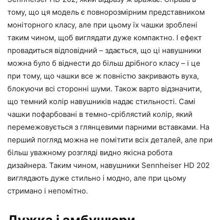
тому, що ця модель є повнорозмірним представником
моніторного класу, але при цьому їх чашки зроблені
таким чином, щоб виглядати дуже компактно. І ефект
провадиться відповідний – здається, що ці навушники
можна було б віднести до більш дрібного класу – і це
при тому, що чашки все ж повністю закривають вуха,
блокуючи всі сторонні шуми. Також варто відзначити,
що темний колір навушників надає стильності. Самі
чашки пофарбовані в темно-сріблястий колір, який
перемежовується з глянцевими парними вставками. На
перший погляд можна не помітити всіх деталей, але при
більш уважному розгляді видно якісна робота
дизайнера. Таким чином, навушники Sennheiser HD 202
виглядають дуже стильно і модно, але при цьому
стримано і непомітно.