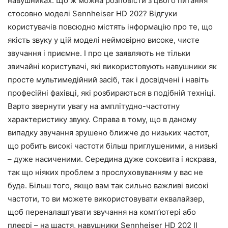
навушниках. Що ж можна розповісти з цього питання
стосовно моделі Sennheiser HD 202? Відгуки
користувачів повсюдно містять інформацію про те, що
якість звуку у цій моделі неймовірно високе, чисте
звучання і приємне. І про це заявляють не тільки
звичайні користувачі, які використовують навушники як
просте мультимедійний засіб, так і досвідчені і навіть
професійні фахівці, які розбираються в подібній техніці.
Варто звернути увагу на амплітудно-частотну
характеристику звуку. Справа в тому, що в даному
випадку звучання зрушено ближче до низьких частот,
що робить високі частоти більш приглушеними, а низькі
– дуже насиченими. Середина дуже соковита і яскрава,
так що ніяких проблем з прослуховуванням у вас не
буде. Більш того, якщо вам так сильно важливі високі
частоти, то ви можете використовувати еквалайзер,
щоб переналаштувати звучання на комп’ютері або
плеєрі – на щастя, навушники Sennheiser HD 202 II