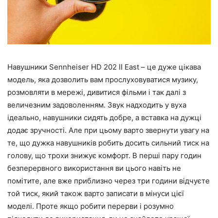
Навушники Sennheiser HD 202 II East – це дуже цікава
модель, яка дозволить вам прослуховуватися музику,
розмовляти в мережі, дивитися фільми і так далі з
величезним задоволенням. Звук надходить у вуха
ідеально, навушники сидять добре, а вставка на дужці
додає зручності. Але при цьому варто звернути увагу на
те, що дужка навушників робить досить сильний тиск на
голову, що трохи знижує комфорт. В перші пару годин
безперервного використання ви цього навіть не
помітите, але вже приблизно через три години відчуєте
той тиск, який також варто записати в мінуси цієї
моделі. Проте якщо робити перерви і розумно