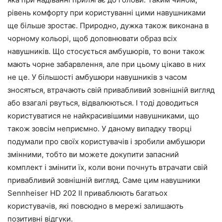
рівень комфорту при користуванні цими навушниками
ще більше зростає. Природно, дужка також виконана в
чорному кольорі, щоб доповнювати образ всіх
навушників. Що стосується амбушюрів, то вони також
мають чорне забарвлення, але при цьому цікаво в них
не це. У більшості амбушюри навушників з часом
зносяться, втрачають свій привабливий зовнішній вигляд
або взагалі рвуться, відвалюються. І тоді доводиться
користуватися не найкрасивішими навушниками, що
також зовсім неприємно. У даному випадку творці
подумали про своїх користувачів і зробили амбушюри
змінними, тобто ви можете докупити запасний
комплект і змінити їх, коли вони почнуть втрачати свій
привабливий зовнішній вигляд. Саме цим навушники
Sennheiser HD 202 II приваблюють багатьох
користувачів, які повсюдно в мережі залишають
позитивні відгуки.