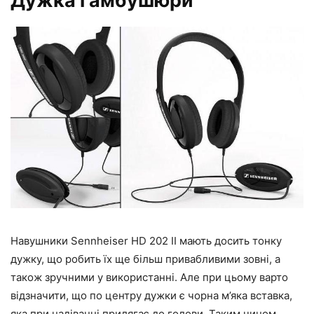
Дужка і амбушюри
Навушники Sennheiser HD 202 II мають досить тонку
дужку, що робить їх ще більш привабливими зовні, а
також зручними у використанні. Але при цьому варто
відзначити, що по центру дужки є чорна м’яка вставка,
яка при надіванні прилягає до голови. Таким чином,