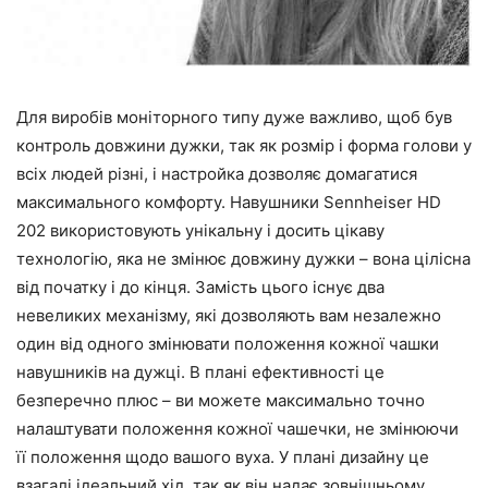
Для виробів моніторного типу дуже важливо, щоб був
контроль довжини дужки, так як розмір і форма голови у
всіх людей різні, і настройка дозволяє домагатися
максимального комфорту. Навушники Sennheiser HD
202 використовують унікальну і досить цікаву
технологію, яка не змінює довжину дужки – вона цілісна
від початку і до кінця. Замість цього існує два
невеликих механізму, які дозволяють вам незалежно
один від одного змінювати положення кожної чашки
навушників на дужці. В плані ефективності це
безперечно плюс – ви можете максимально точно
налаштувати положення кожної чашечки, не змінюючи
її положення щодо вашого вуха. У плані дизайну це
взагалі ідеальний хід, так як він надає зовнішньому