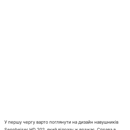
У першу чергу варто поглянути на дизайн навушників
Sennheiser HD 202, який відразу ж вражає. Справа в