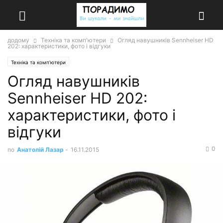
додому
Техніка та комп'ютери
Огляд навушників Sennheiser HD
202: характеристики, фото і відгуки
Техніка та комп'ютери
Огляд навушників
Sennheiser HD 202:
характеристики, фото і
відгуки
0
по
Анатолій Лазар
-
16.11.2015