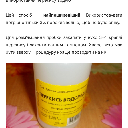
Використання перекису водню
Цей спосіб –
найпоширеніший
. Використовувати
потрібно тільки 3% перекис водню, щоб не було опіку.
Для розм’якшення пробки закапати у вухо 3-4 краплі
перекису і закрити ватним тампоном. Хворе вухо має
бути зверху. Процедуру краще проводити на ніч.