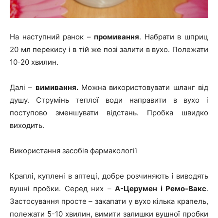
На наступний ранок –
промивання
. Набрати в шприц
20 мл перекису і в тій же позі залити в вухо. Полежати
10-20 хвилин.
Далі –
вимивання.
Можна використовувати шланг від
душу. Струмінь теплої води направити в вухо і
поступово зменшувати відстань. Пробка швидко
виходить.
Використання засобів фармакології
Краплі, куплені в аптеці, добре розчиняють і виводять
вушні пробки. Серед них –
А-Церумен і Ремо-Вакс
.
Застосування просте – закапати у вухо кілька крапель,
полежати 5-10 хвилин, вимити залишки вушної пробки