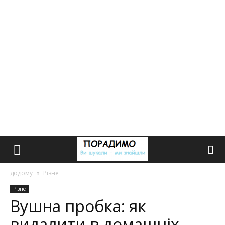
додому
Різне
Різне
Вушна пробка: як
видалити в домашніх