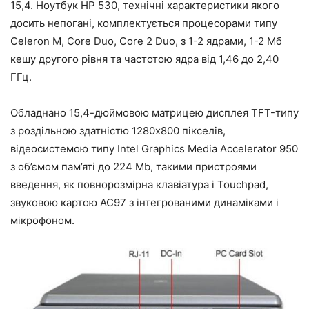
15,4. Ноутбук HP 530, технічні характеристики якого
досить непогані, комплектується процесорами типу
Celeron M, Core Duo, Core 2 Duo, з 1-2 ядрами, 1-2 Мб
кешу другого рівня та частотою ядра від 1,46 до 2,40
ГГц.
Обладнано 15,4-дюймовою матрицею дисплея TFT-типу
з роздільною здатністю 1280х800 пікселів,
відеосистемою типу Intel Graphics Media Accelerator 950
з об’ємом пам’яті до 224 Mb, такими пристроями
введення, як повнорозмірна клавіатура і Touchpad,
звуковою картою АС97 з інтегрованими динаміками і
мікрофоном.