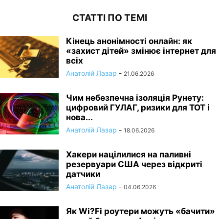
СТАТТІ ПО ТЕМІ
Кінець анонімності онлайн: як
«захист дітей» змінює інтернет для
всіх
Анатолій Лазар
-
21.06.2026
Чим небезпечна ізоляція Рунету:
цифровий ГУЛАГ, ризики для ТОТ і
нова...
Анатолій Лазар
-
18.06.2026
Хакери націлилися на паливні
резервуари США через відкриті
датчики
Анатолій Лазар
-
04.06.2026
Як Wi?Fi роутери можуть «бачити»