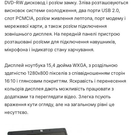
DVD-RW дисковод і роз’єм замку. Зліва розташовуються
висновок системи охолодження, два порти USB 2.0,
слот PCMCIA, роз’єм живлення лептопа, порт модему і
мережевої карти, а також роз’єм підключення
зовнішнього дисплея. На передній панелі пристрою
розташовані роз’єми для підключення навушників,
мікрофона і індикатор стану харчування.
Дисплей ноутбука 15,4 дюйма WXGA, з роздільною
здатністю 1280х800 пікселів з співвідношенням сторін
16:10 і глянсовим покриттям. Яскравість і перенесення
кольорів дисплея дають можливість працювати з
додатками та переглядати відео. Злегка псують
враження кути огляду, але на загальному рівні це
несуттєво.