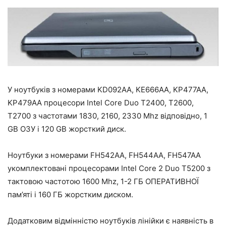
У ноутбуків з номерами KD092AA, KE666AA, KP477AA,
KP479AA процесори Intel Core Duo T2400, T2600,
T2700 з частотами 1830, 2160, 2330 Mhz відповідно, 1
GB ОЗУ і 120 GB жорсткий диск.
Ноутбуки з номерами FH542AA, FH544AA, FH547AA
укомплектовані процесорами Intel Core 2 Duo T5200 з
тактовою частотою 1600 Mhz, 1-2 ГБ ОПЕРАТИВНОЇ
пам’яті і 160 ГБ жорстким диском.
Додатковим відмінністю ноутбуків лінійки є наявність в