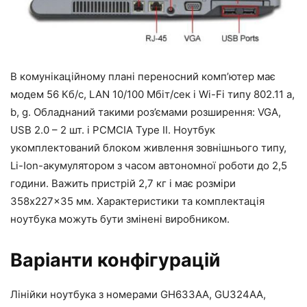
В комунікаційному плані переносний комп’ютер має
модем 56 Кб/с, LAN 10/100 Мбіт/сек і Wi-Fi типу 802.11 а,
b, g. Обладнаний такими роз’ємами розширення: VGA,
USB 2.0 – 2 шт. і PCMCIA Type II. Ноутбук
укомплектований блоком живлення зовнішнього типу,
Lі-Ion-акумулятором з часом автономної роботи до 2,5
години. Важить пристрій 2,7 кг і має розміри
358x227x35 мм. Характеристики та комплектація
ноутбука можуть бути змінені виробником.
Варіанти конфігурацій
Лінійки ноутбука з номерами GH633AA, GU324AA,