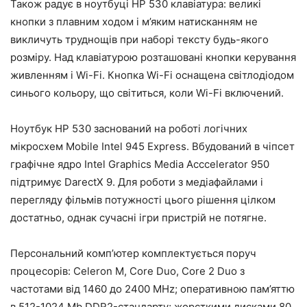
Також радує в ноутбуці HP 530 клавіатура: великі
кнопки з плавним ходом і м’яким натисканням не
викличуть труднощів при наборі тексту будь-якого
розміру. Над клавіатурою розташовані кнопки керування
живленням і Wi-Fi. Кнопка Wi-Fi оснащена світлодіодом
синього кольору, що світиться, коли Wi-Fi включений.
Ноутбук HP 530 заснований на роботі логічних
мікросхем Mobile Intel 945 Express. Вбудований в чіпсет
графічне ядро Intel Graphics Media Acccelerator 950
підтримує DarectX 9. Для роботи з медіафайлами і
перегляду фільмів потужності цього рішення цілком
достатньо, однак сучасні ігри пристрій не потягне.
Персональний комп’ютер комплектується поруч
процесорів: Celeron М, Core Duo, Core 2 Duo з
частотами від 1460 до 2400 MHz; оперативною пам’яттю
в 512-1024 Mb DDR2-стандарту; жорсткими дисками 80,