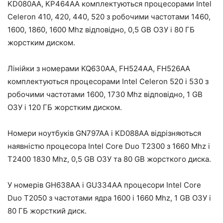
KD080AA, KP464AA комплектуються процесорами Intel
Celeron 410, 420, 440, 520 з робочими частотами 1460,
1600, 1860, 1600 Mhz відповідно, 0,5 GB ОЗУ і 80 ГБ
жорстким диском.
Лінійки з номерами KQ630AA, FH524AA, FH526AA
комплектуються процесорами Intel Celeron 520 і 530 з
робочими частотами 1600, 1730 Mhz відповідно, 1 GB
ОЗУ і 120 ГБ жорстким диском.
Номери ноутбуків GN797AA і KD088AA відрізняються
наявністю процесора Intel Core Duo T2300 з 1660 Mhz і
T2400 1830 Mhz, 0,5 GB ОЗУ та 80 GB жорсткого диска.
У номерів GH638AA і GU334AA процесори Intel Core
Duo T2050 з частотами ядра 1600 і 1660 Mhz, 1 GB ОЗУ і
80 ГБ жорсткий диск.