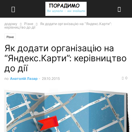
додому
Різне
Як додати організацію на “Яндекс.Карти”:
керівництво до дії
Різне
Як додати організацію на
“Яндекс.Карти”: керівництво
до дії
0
по
Анатолій Лазар
-
29.10.2015