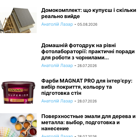
Домокомплект: що купуєш і скільки
реально вийде
Анатолій Лазар
-
05.08.2026
Домашній фотодрук на рівні
фотолабораторії: практичні поради
для роботи з чорнилами...
Анатолій Лазар
-
28.07.2026
Фарби MAGNAT PRO для інтер’єру:
вибір покриття, кольору та
підготовка стін
Анатолій Лазар
-
28.07.2026
Поверхностные эмали для дерева и
металла: выбор, подготовка и
нанесение
Анатолій Лазар
-
28.07.2026