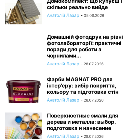
Домокомплект: що купуєш і
скільки реально вийде
Анатолій Лазар
-
05.08.2026
Домашній фотодрук на рівні
фотолабораторії: практичні
поради для роботи з
чорнилами...
Анатолій Лазар
-
28.07.2026
Фарби MAGNAT PRO для
інтер’єру: вибір покриття,
кольору та підготовка стін
Анатолій Лазар
-
28.07.2026
Поверхностные эмали для
дерева и металла: выбор,
подготовка и нанесение
Анатолій Лазар
-
28.07.2026