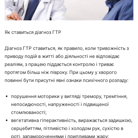
Як ставиться діагноз ГТР
Діагноз ГТР ставиться, як правило, коли тривожність з
приводу подій в житті або діяльності не відповідає
реаліям, з працею піддається контролю і триває
протягом більш ніж півроку. При цьому у хворого
повинні бути присутні явні ознаки психічного розладу:
порушення моторики у вигляді тремору, тремтіння,
непосидючості, напруженості і підвищеної
стомлюваності;
вегетативна гіперактивність, виражається задишкою,
серцебиттям, пітливістю і холодом рук, сухістю в
роті, запамороченнями і припливами жару;