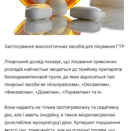
Застосування анксіолітичних засобів для лікування ГТР
Лікарський досвід показує, що лікування тривожних
розладів найчастіше зводиться до прийому препаратів
бензодиазепиновой групи, до яких відносяться такі
лікарські засоби як «Альпразолам», «Оксазепам»,
«Финазепам», «Діазепам», «Лоразепам» та ін.
Вони надають не тільки протитривожну та седативну
дію, але і мають снодійну, а також міорелаксуючою
(розслаблює мускулатуру) дією. Купируют порушення
якості сну, тривожність, але на психічні прояви, що