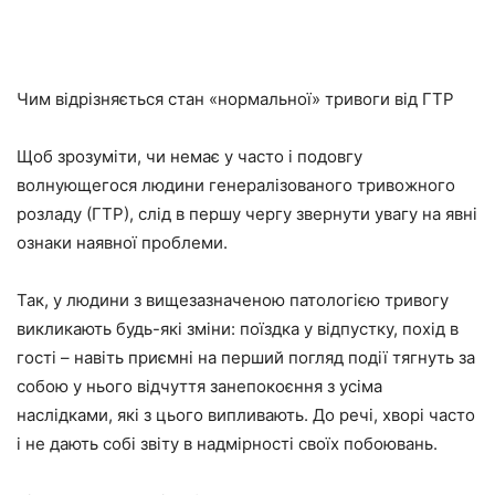
Чим відрізняється стан «нормальної» тривоги від ГТР
Щоб зрозуміти, чи немає у часто і подовгу
волнующегося людини генералізованого тривожного
розладу (ГТР), слід в першу чергу звернути увагу на явні
ознаки наявної проблеми.
Так, у людини з вищезазначеною патологією тривогу
викликають будь-які зміни: поїздка у відпустку, похід в
гості – навіть приємні на перший погляд події тягнуть за
собою у нього відчуття занепокоєння з усіма
наслідками, які з цього випливають. До речі, хворі часто
і не дають собі звіту в надмірності своїх побоювань.