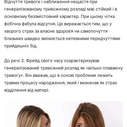
Відчуття тривоги і наближення нещастя при
генералізованому тривожному розладі має стійкий і в
основному беззмістовний характер. При цьому чітка
фобічна фабула відсутня. Це виражається тим, що у
хворого страх за власне здоров’я чи самопочуття
близьких швидко змінюється непевними передчуттями
прийдешніх бід.
До речі З. Фрейд свого часу охарактеризував
генералізований тривожний розлад як «вільно плаваючу
тривогу». Він вважав, що в основі проблеми лежить
травма процесу народження, який і визначав як страх
відділення від матері.