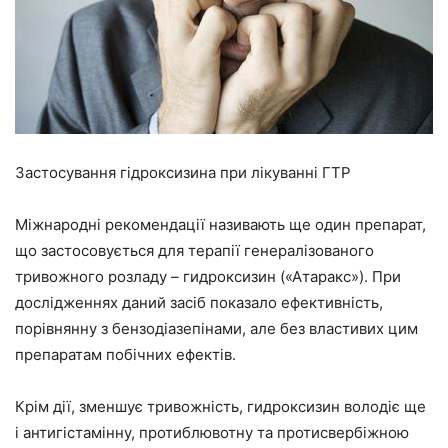
Застосування гідроксизина при лікуванні ГТР
Міжнародні рекомендації називають ще один препарат,
що застосовується для терапії генералізованого
тривожного розладу – гидроксизин («Атаракс»). При
дослідженнях даний засіб показало ефективність,
порівнянну з бензодіазепінами, але без властивих цим
препаратам побічних ефектів.
Крім дії, зменшує тривожність, гидроксизин володіє ще
і антигістамінну, протиблювотну та протисвербіжною