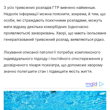
З усіх тривожних розладів ГТР вивчено найменше.
Недолік інформації можна пояснити, зокрема, й тим, що
особи, які страждають психічними розладами, можуть
мати відразу декілька коморбідних (одночасно
проявляються) захворювань. Хворі, що мають ізольоване
генералізований тривожний розлад, виявляються рідко.
Лікування описаної патології потребує комплексного
індивідуального підходу і постійного спостереження у
досвідченого лікаря-психіатра, що допоможе хворому
значно полегшити стан і підвищити якість життя.