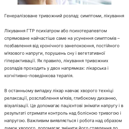
Генералізоване тривожний розлад: симптоми, лікування
Лікування ГТР психіатром або психотерапевтом
спрямоване найчастіше саме на усунення симптомів –
позбавлення від хронічного занепокоєння, постійного
м’язового напруги, порушень сну і вегетативної
гіперактивації. Як правило, лікування тривожних
розладів проходить у двох напрямках: лікарська і
когнітивно-поведінкова терапія.
В останньому випадку лікар навчає хворого техніці
релаксації, розслаблення м’язів, глибокому диханню,
візуалізації. Це допомагає пацієнтові знімати напругу і в
результаті отримати контроль над болісною тривогою і
напругою. Важливим виявляється і робота над образом
думок хворого, допомагає змінити його ставлення до