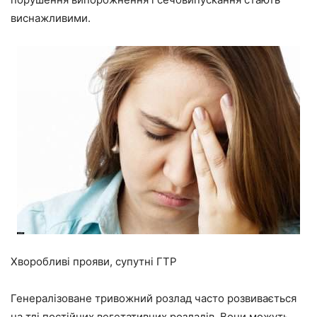
виснажливими.
Хворобливі прояви, супутні ГТР
Генералізоване тривожний розлад часто розвивається
на тлі постійних вегетативних розладів. Вони можуть