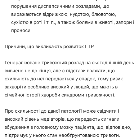
порушення диспепсичними розладами, що
виражаються відрижкою, нудотою, блювотою,
сухістю в роті і т. п., а також болями в животі, запори і
проноси.
Причини, що викликають розвиток ГТР
Генералізоване тривожний розлад на сьогоднішній день
вивчено не до кінця, але є підстави вважати, що
схильність до неї передається у спадок, тому ризик
захворіти особливо високий у людей, що мають в
сімейної історії хвороби синдроми тривожності.
Про схильності до даної патології може свідчити і
високий рівень медіаторів, що передають сигнали
збудження в головному мозку пацієнта, що, відповідно,
підтримує у нього стан необґрунтованою тривоги.