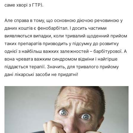
саме хворі з ГТР).
Але справа в тому, що основною діючою речовиною у
даних коштів є фенобарбітал. І досить частими
виявляються випадки, коли тривалий щоденний прийом
таких препаратів призводить у підсумку до розвитку
однієї з найбільш важких залежностей – барбітурової. А
вона чревата важким синдромом відміни і найгірше
піддається терапії. Значить, для тривалого прийому
дані лікарські засоби не придатні!