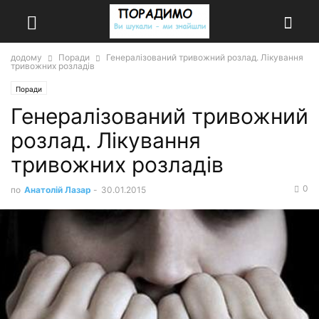
додому
Поради
Генералізований тривожний розлад. Лікування
тривожних розладів
Поради
Генералізований тривожний
розлад. Лікування
тривожних розладів
0
по
Анатолій Лазар
-
30.01.2015