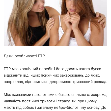
Деякі особливості ГТР
ГТР має хронічний перебіг і його досить важко буває
відрізнити від інших психічних захворювань, до яких,
наприклад, відноситься і депресивно тривожний розлад.
Між названими патологіями є багато спільного: зокрема,
наявність постійної тривоги і страху, які при цьому
мають під собою і загальну нейро-біологічну основу. До