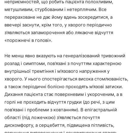
неприємностей, що робить пацієнта полохливим,
метушливим, стурбованим і нетерплячим. Все
перераховане не дає йому вдень зосередитися, а
ввечері заснути, крім того, у хворого періодично
з’являються запаморочення або лякаюче відчуття
«порожнечі в голові».
Не менш явно вказують на генералізований тривожний
розлад і симптоми, пов’язані з почуттям характерною
внутрішньої тремтіння і м’язового напруження у
хворого. У нього спостерігається висока стомлюваність,
а також періодичні болісно проходять м’язові затиски.
Дихання пацієнта стає поверхневим і укороченим, а в
горлі не проходить відчуття грудки (до речі, з цим
пов’язані і проблеми з ковтанням). В епігастральній
області (під ложечкою) з’являється почуття
дискомфорту, а серцебиття, підвищена пітливість,
порушення випорожнення і сечовипускання стають