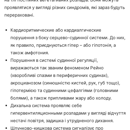
проявлятися у вигляді різних синдромів, які зараз будуть
перераховані.
Кардиоритмические або кардиалгические
порушення з боку серцево-судинної системи. До них,
як правило, приєднуються гіпер – або гіпотонія, а
також амфотония.
Порушення в системі судинної регуляції,
виражаються так званим феноменом Рейно
(хворобливі спазми в периферичних судинах),
акроцианозом (синюшністю кистей, рук, губ тощо),
гіпотермією та судинними цефалгіями (головними
болями), а також припливами жару або холоду.
Дихальна система проявляє себе
гипервентиляционными розладами у вигляді відчуття
нестачі повітря, задишка і утрудненого дихання.
Шлунково-кишкова система сигналізує про