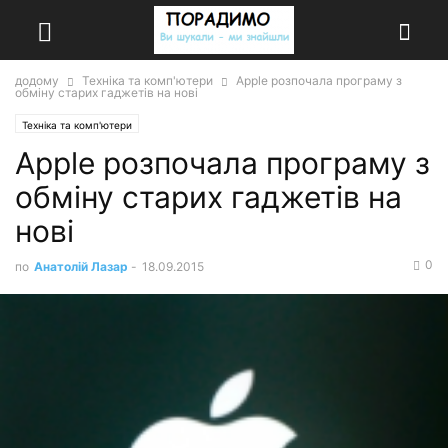
додому
Техніка та комп'ютери
Apple розпочала програму з
обміну старих гаджетів на нові
Техніка та комп'ютери
Apple розпочала програму з
обміну старих гаджетів на
нові
0
по
Анатолій Лазар
-
18.09.2015