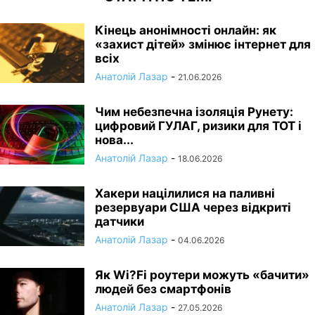
Кінець анонімності онлайн: як
«захист дітей» змінює інтернет для
всіх
Анатолій Лазар
-
21.06.2026
Чим небезпечна ізоляція Рунету:
цифровий ГУЛАГ, ризики для ТОТ і
нова...
Анатолій Лазар
-
18.06.2026
Хакери націлилися на паливні
резервуари США через відкриті
датчики
Анатолій Лазар
-
04.06.2026
Як Wi?Fi роутери можуть «бачити»
людей без смартфонів
Анатолій Лазар
-
27.05.2026