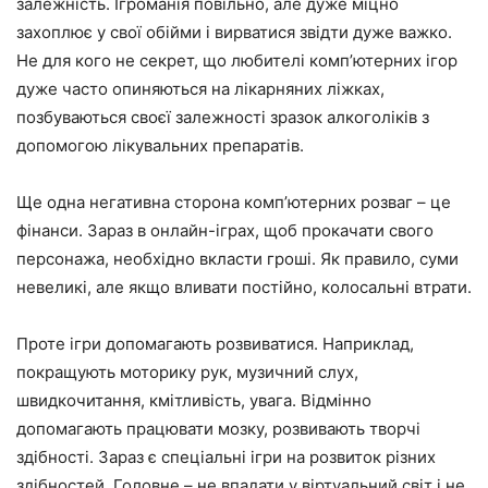
залежність. Ігроманія повільно, але дуже міцно
захоплює у свої обійми і вирватися звідти дуже важко.
Не для кого не секрет, що любителі комп’ютерних ігор
дуже часто опиняються на лікарняних ліжках,
позбуваються своєї залежності зразок алкоголіків з
допомогою лікувальних препаратів.
Ще одна негативна сторона комп’ютерних розваг – це
фінанси. Зараз в онлайн-іграх, щоб прокачати свого
персонажа, необхідно вкласти гроші. Як правило, суми
невеликі, але якщо вливати постійно, колосальні втрати.
Проте ігри допомагають розвиватися. Наприклад,
покращують моторику рук, музичний слух,
швидкочитання, кмітливість, увага. Відмінно
допомагають працювати мозку, розвивають творчі
здібності. Зараз є спеціальні ігри на розвиток різних
здібностей. Головне – не впадати у віртуальний світ і не