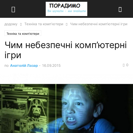
додому
Техніка та комп'ютери
Чим небезпечні комп’ютерні ігри
Техніка та комп'ютери
Чим небезпечні комп’ютерні
ігри
0
по
Анатолій Лазар
-
16.09.2015