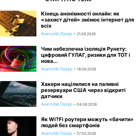
Кінець анонімності онлайн: як
«захист дітей» змінює інтернет для
всіх
Анатолій Лазар
-
21.06.2026
Чим небезпечна ізоляція Рунету:
цифровий ГУЛАГ, ризики для ТОТ і
нова...
Анатолій Лазар
-
18.06.2026
Хакери націлилися на паливні
резервуари США через відкриті
датчики
Анатолій Лазар
-
04.06.2026
Як Wi?Fi роутери можуть «бачити»
людей без смартфонів
Анатолій Лазар
-
27.05.2026