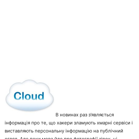
В новинах раз з’являється
інформація про те, що хакери зламують хмарні сервіси і
виставляють персональну інформацію на публічний
огляд. Але поки мова йде про фотографії зірок, ці