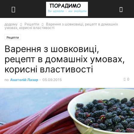
додому
Рецепти
Варення з шовковиці, рецепт в домашніх
умовах, корисні властивості
Рецепти
Варення з шовковиці,
рецепт в домашніх умовах,
корисні властивості
0
по
Анатолій Лазар
-
05.09.2015