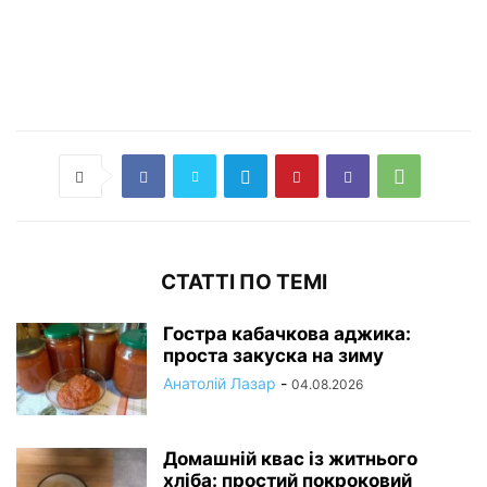
СТАТТІ ПО ТЕМІ
Гостра кабачкова аджика:
проста закуска на зиму
Анатолій Лазар
-
04.08.2026
Домашній квас із житнього
хліба: простий покроковий