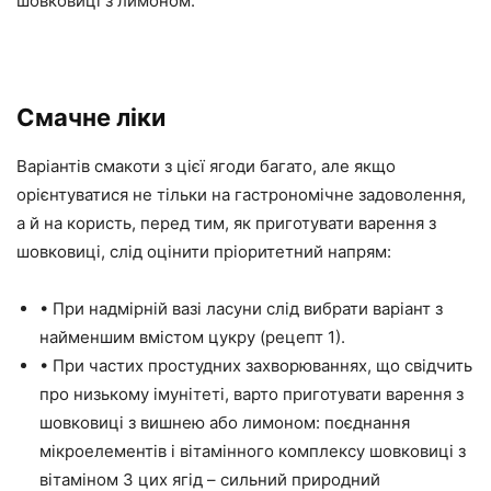
шовковиці з лимоном.
Смачне ліки
Варіантів смакоти з цієї ягоди багато, але якщо
орієнтуватися не тільки на гастрономічне задоволення,
а й на користь, перед тим, як приготувати варення з
шовковиці, слід оцінити пріоритетний напрям:
• При надмірній вазі ласуни слід вибрати варіант з
найменшим вмістом цукру (рецепт 1).
• При частих простудних захворюваннях, що свідчить
про низькому імунітеті, варто приготувати варення з
шовковиці з вишнею або лимоном: поєднання
мікроелементів і вітамінного комплексу шовковиці з
вітаміном З цих ягід – сильний природний