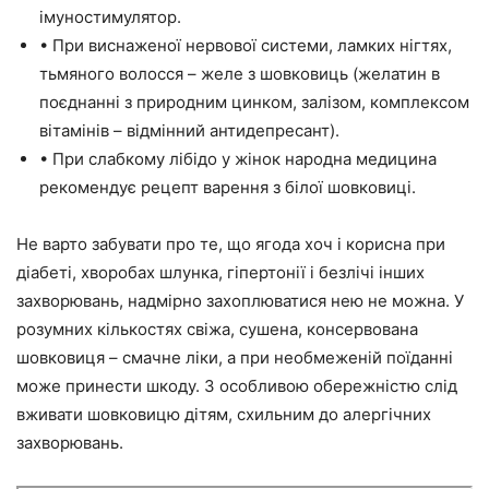
імуностимулятор.
• При виснаженої нервової системи, ламких нігтях,
тьмяного волосся – желе з шовковиць (желатин в
поєднанні з природним цинком, залізом, комплексом
вітамінів – відмінний антидепресант).
• При слабкому лібідо у жінок народна медицина
рекомендує рецепт варення з білої шовковиці.
Не варто забувати про те, що ягода хоч і корисна при
діабеті, хворобах шлунка, гіпертонії і безлічі інших
захворювань, надмірно захоплюватися нею не можна. У
розумних кількостях свіжа, сушена, консервована
шовковиця – смачне ліки, а при необмеженій поїданні
може принести шкоду. З особливою обережністю слід
вживати шовковицю дітям, схильним до алергічних
захворювань.