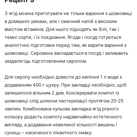
З ягід можна приготувати не тільки варення з шовковиці
в домашніх умовах, але і смачний напій з високим
вмістом вітамінів. Для нього підходять як білі, так і
темні сорти, і їх поєднання. Ягоди і посуд готуються
аналогічно підготовки перед тим, як варити варення з
шовковиці. Сировина закладається в посуд і заливають
заздалегідь підготовленим сиропом.
Для сиропу необхідно довести до кипіння 1 л води з
додаванням 400 г цукру. При закладці необхідно, щоб
залишилося вільним 2 див. Консервувати компот із
шовковиці слід шляхом пастеризації протягом 20-25
хвилин. Комбінована кульова закладка ягід різного
кольору додасть компоту надзвичайно естетичного
вигляду, а додавання невеликої кількості вишень і
суниць – насиченого пікантного смаку.