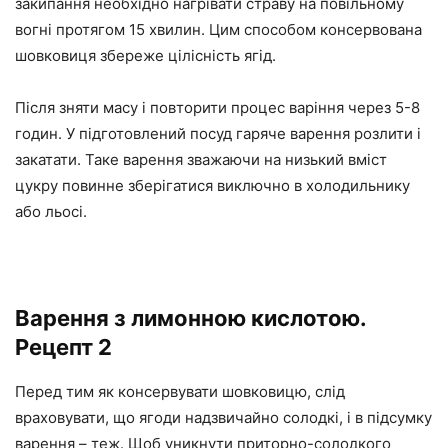
закипання необхідно нагрівати страву на повільному
вогні протягом 15 хвилин. Цим способом консервована
шовковиця збереже цілісність ягід.
Після зняти масу і повторити процес варіння через 5-8
годин. У підготовлений посуд гаряче варення розлити і
закатати. Таке варення зважаючи на низький вміст
цукру повинне зберігатися виключно в холодильнику
або льосі.
Варення з лимонною кислотою.
Рецепт 2
Перед тим як консервувати шовковицю, слід
враховувати, що ягоди надзвичайно солодкі, і в підсумку
варення – теж. Щоб уникнути приторно-солодкого