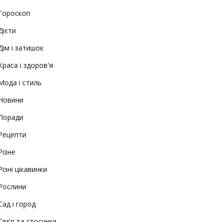
Гороскоп
Дієти
Дім і затишок
Краса і здоров'я
Мода і стиль
Новини
Поради
Рецепти
Різне
Різні цікавинки
Рослини
Сад і город
Сім'я та стосунки