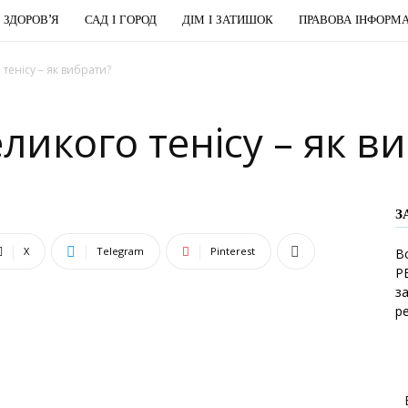
І ЗДОРОВ’Я
САД І ГОРОД
ДІМ І ЗАТИШОК
ПРАВОВА ІНФОРМА
 тенісу – як вибрати?
ликого тенісу – як в
З
X
Telegram
Pinterest
В
Р
з
р