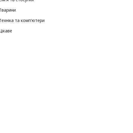
Тварини
Техніка та комп'ютери
Цікаве