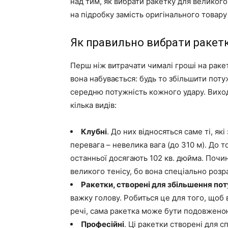
над тим, як вибрати ракетку для великого
на підробку замість оригінального товару
Як правильно вибрати ракетк
Перш ніж витрачати чималі гроші на ракет
вона набувається: будь то збільшити пот
середню потужність кожного удару. Виход
кілька видів:
Клубні
. До них відносяться саме ті, як
перевага – невелика вага (до 310 м). До 
останньої досягають 102 кв. дюйма. Почи
великого тенісу, бо вона спеціально розра
Ракетки, створені для збільшення по
важку голову. Робиться це для того, щоб 
речі, сама ракетка може бути подовженою
Професійні
. Ці ракетки створені для с