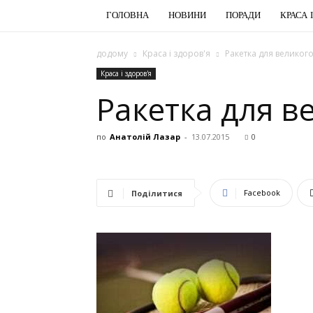
ГОЛОВНА
НОВИНИ
ПОРАДИ
КРАСА 
додому
Краса і здоров'я
Ракетка для великого
Краса і здоров'я
Ракетка для ве
по
Анатолій Лазар
-
13.07.2015
0
Facebook
Поділитися