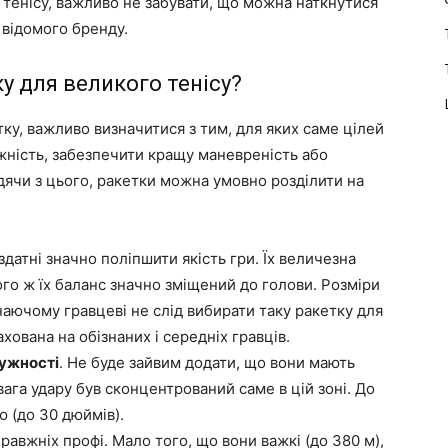
 тенісу, важливо не забувати, що можна наткнутися
 відомого бренду.
у для великого тенісу?
ку, важливо визначитися з тим, для яких саме цілей
ужність, забезпечити кращу маневреність або
ячи з цього, ракетки можна умовно розділити на
і здатні значно поліпшити якість гри. Їх величезна
того ж їх баланс значно зміщений до голови. Розміри
наючому гравцеві не слід вибирати таку ракетку для
хована на обізнаних і середніх гравців.
тужності
. Не буде зайвим додати, що вони мають
вага удару був сконцентрований саме в цій зоні. До
 (до 30 дюймів).
правжніх профі. Мало того, що вони важкі (до 380 м),