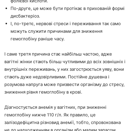
фолієвої кислоти.
По-друге, це може бути протікає в прихованій формі
дисбактеріоз.
І, по-третє, нервові стреси і переживання так само
можуть служити причинами для зниження
гемоглобіну раніше часу.
І саме третя причина стає найбільш частою, адже
вагітні жінки стають більш чутливими до всіх зовнішніх і
внутрішніх переживань, у них загострюється уяву, вони
стають дуже недовірливими. Постійне душевна і
розумова напруга може призвести організму до стресу,
зниження рівня гемоглобіну в крові.
Діагностується анемія у вагітних, при зниженні
гемоглобіну нижче 110 г/л. Як правило, це
залізодефіцитна різновид анемії, тобто, спровокована
не до надходженням в організм або малим запасом