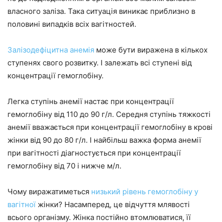
власного заліза. Така ситуація виникає приблизно в
половині випадків всіх вагітностей.
Залізодефіцитна анемія
може бути виражена в кількох
ступенях свого розвитку. І залежать всі ступені від
концентрації гемоглобіну.
Легка ступінь анемії настає при концентрації
гемоглобіну від 110 до 90 г/л. Середня ступінь тяжкості
анемії вважається при концентрації гемоглобіну в крові
жінки від 90 до 80 г/л. І найбільш важка форма анемії
при вагітності діагностується при концентрації
гемоглобіну від 70 і нижче м/л.
Чому виражатиметься
низький рівень гемоглобіну у
вагітної
жінки? Насамперед, це відчуття млявості
всього організму. Жінка постійно втомлюватися, її