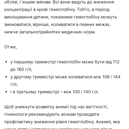
обсязі, і іншим змінам. Всі вони ведуть до зниження
концентрації в крові гемоглобіну. Тобто, в період
виношування дитини, показники гемоглобіну можуть
змінюватися, вірніше, коливатися в певних межах,
нижче загальноприйнятих медичних норм.
Отже,
у першому триместрі гемоглобін може бути від 112
до 160 г/л;
у другому триместрі може коливатися між 108 і 144
г/л;
і в третьому триместрі – між 100 і 140 г/л.
Щоб уникнути розвитку анемії під час вагітності,
гінекологи рекомендують жінкам проводити
профілактику зниження рівня гемоглобіну. Анемія, яка