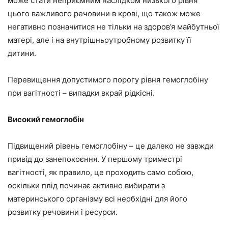
може стати неприємним наслідком низького рівня
цього важливого речовини в крові, що також може
негативно позначитися не тільки на здоров’я майбутньої
матері, але і на внутрішньоутробному розвитку її
дитини.
Перевищення допустимого порогу рівня гемоглобіну
при вагітності – випадки вкрай рідкісні.
Високий гемоглобін
Підвищений рівень гемоглобіну – це далеко не завжди
привід до занепокоєння. У першому триместрі
вагітності, як правило, це проходить само собою,
оскільки плід починає активно вибирати з
материнського організму всі необхідні для його
розвитку речовини і ресурси.