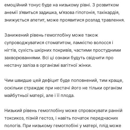
емоційний тонус буде на низькому рівні. З розвитком
анемії з’явиться задишка, м’язова гіпотонія, тахікардія,
знижується апетит, може проявитися розлад травлення.
Занижений рівень гемоглобіну може також
супроводжуватися стоматитом, ламкістю волосся і
нігтів, сухість шкірних покривів, частими простудними
захворюваннями. Всі ці ознаки будуть свідчити про
нестачу заліза в організмі вагітної жінки.
Чим швидше цей дефіцит буде поповнений, тим краще,
оскільки страждає при нестачі його не тільки організм
майбутньої матері, але і її плода.
Низький рівень гемоглобіну може спровокувати ранній
токсикоз, пізній гестоз, і навіть початок передчасних
пологів. При низькому гемоглобіні у матері, плід може