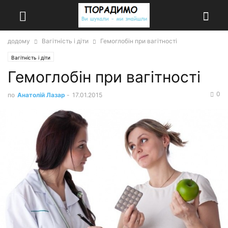
додому
Вагітність і діти
Гемоглобін при вагітності
Вагітність і діти
Гемоглобін при вагітності
0
по
Анатолій Лазар
-
17.01.2015