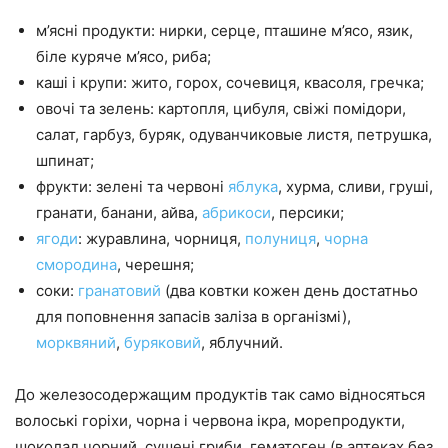
м’ясні продукти: нирки, серце, пташине м’ясо, язик,
біле куряче м’ясо, риба;
каші і крупи: жито, горох, сочевиця, квасоля, гречка;
овочі та зелень: картопля, цибуля, свіжі помідори,
салат, гарбуз, буряк, одуванчиковые листя, петрушка,
шпинат;
фрукти: зелені та червоні
яблука
, хурма, сливи, груші,
гранати, банани, айва,
абрикоси
, персики;
ягоди
: журавлина, чорниця,
полуниця
,
чорна
смородина
, черешня;
соки:
гранатовий
(два ковтки кожен день достатньо
для поповнення запасів заліза в організмі),
морквяний
,
буряковий
, яблучний.
До железосодержащим продуктів так само відносяться
волоські горіхи, чорна і червона ікра, морепродукти,
шоколад чорний, сушені гриби, гематоген (в аптеках без