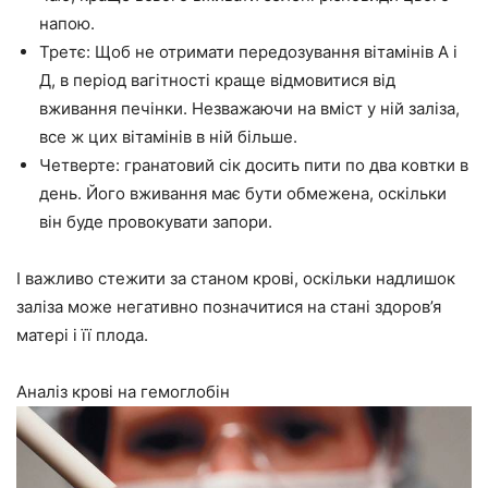
напою.
Третє: Щоб не отримати передозування вітамінів А і
Д, в період вагітності краще відмовитися від
вживання печінки. Незважаючи на вміст у ній заліза,
все ж цих вітамінів в ній більше.
Четверте: гранатовий сік досить пити по два ковтки в
день. Його вживання має бути обмежена, оскільки
він буде провокувати запори.
І важливо стежити за станом крові, оскільки надлишок
заліза може негативно позначитися на стані здоров’я
матері і її плода.
Аналіз крові на гемоглобін