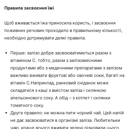
Правила засвоєння їжі
Щоб вживається їжа приносила користь, і засвоєння
поживних речовин проходило в правильному кількості,
необхідно дотримувати деякі правила.
Перше: залізо добре засвоюватиметься разом з
вітаміном С. тобто, разом з залізовмісними
продуктами або з медичними препаратами з залізом
важливо вживати фруктові або овочеві соки, багаті на
вітамін С.Наприклад, ранковий сніданок може
складатися з каші з вмістом заліза і склянкою
апельсинового соку. А обід – з котлет і склянки
томатного соку.
Друге правило: не можна пити чорний чай. Цей напій
не дає засвоюватися в організмі заліза. Любительки
чаю, краще всього вживати зелені різновиди цього