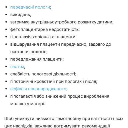
передчасні пологи
;
викидень;
затримка внутрішньоутробного розвитку дитини;
фетоплацентарна недостатність;
гіпоплазія хоріона та плаценти;
відшарування плаценти передчасно, задовго до
настання пологів;
передлежання плаценти;
гестоз
;
слабкість пологової діяльності;
гіпотонічні кровотечі при пологах і після;
асфіксія новонародженого
;
гіпогалактія або знижений процес вироблення
молока у матері.
Щоб уникнути низького гемоглобіну при вагітності і всіх
цих наслідків, важливо дотримувати рекомендації