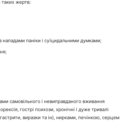
а таких жертв:
з нападами паніки і суїцидальними думками;
ня;
ами самовільного і невиправданого вживання
орексія, гострі психози, хронічні і дуже тривалі
гастрити, виразки та ін), нирками, печінкою, серцем