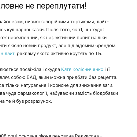
ловне не переплутати!
айонезом, низькокалорійними тортиками, лайт-
ь кулінарної казки. Після того, як тf, що худнt
кож небезпечний, як і ефективний попит на ліки
ити якісно новий продукт, але під відомим брендом.
н лайт
, рекламу якого активно крутять по ТБ.
люється посвіжіла і схудла
Катя Колісниченко
і її
являє собою БАД, який можна придбати без рецепта.
все тільки натуральне і корисне для зниження ваги.
ва чуда фармакології, набуваючи замість біодобавки
а те й був розрахунок.
2008 році основна діюча речовина Редуксина –