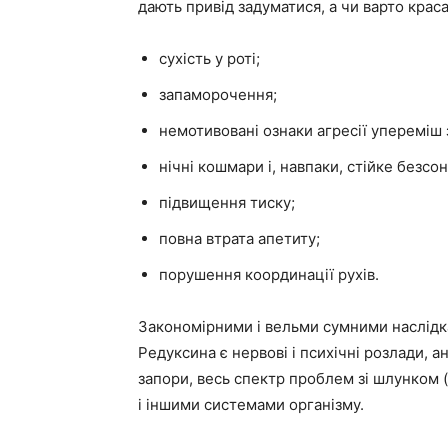
дають привід задуматися, а чи варто крас
сухість у роті;
запаморочення;
немотивовані ознаки агресії упереміш 
нічні кошмари і, навпаки, стійке безсон
підвищення тиску;
повна втрата апетиту;
порушення координації рухів.
Закономірними і вельми сумними наслідк
Редуксина є нервові і психічні розлади, ан
запори, весь спектр проблем зі шлунком (
і іншими системами організму.