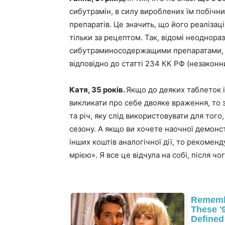
сибутрамін
,
в силу вироблених їм побічни
препаратів. Це значить, що його реалізац
тільки за рецептом. Так, відомі неоднора
сибутраминосодержащими препаратами, з
відповідно до статті 234 КК РФ (незакон
Катя, 35 років.
Якщо до деяких таблеток 
викликати про себе двояке враження, то з
та річ, яку слід використовувати для того
сезону. А якщо ви хочете наочної демонстр
інших коштів аналогічної дії, то рекомен
мрією». Я все це відчула на собі, після чо