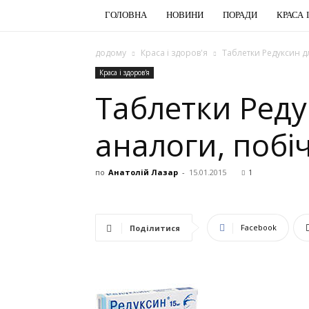
ГОЛОВНА
НОВИНИ
ПОРАДИ
КРАСА 
додому
Краса і здоров'я
Таблетки Редуксин дл
Краса і здоров'я
Таблетки Реду
аналоги, побіч
по
Анатолій Лазар
-
15.01.2015
1
Facebook
Поділитися