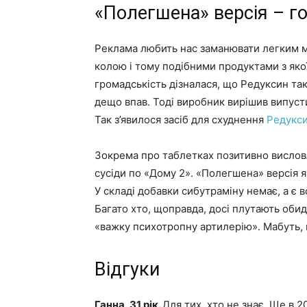
«Полегшена» версія – го
Реклама любить нас заманювати легким м
колою і тому подібними продуктами з якоїс
громадськість дізналася, що Редуксин та
дещо впав. Тоді виробник вирішив випуст
Так з’явилося засіб для схуднення
Редукси
Зокрема про таблетках позитивно вислов
сусіди по «Дому 2». «Полегшена» версія 
У складі добавки сибутраміну немає, а є 
Багато хто, щоправда, досі плутають обид
«важку психотропну артилерію». Мабуть, н
Відгуки
Ганна, 31 рік.
Для тих, хто не знає. Ще в 