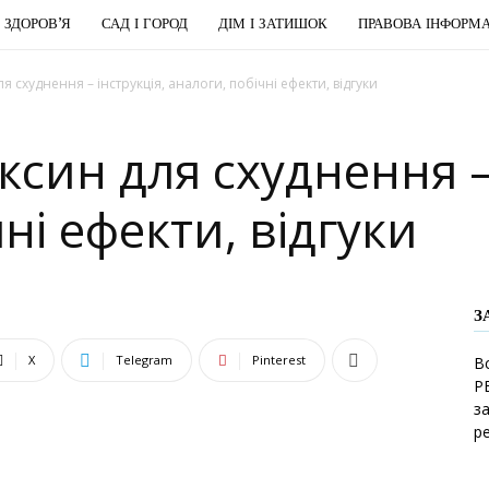
І ЗДОРОВ’Я
САД І ГОРОД
ДІМ І ЗАТИШОК
ПРАВОВА ІНФОРМА
я схуднення – інструкція, аналоги, побічні ефекти, відгуки
ксин для схуднення – 
ні ефекти, відгуки
З
X
Telegram
Pinterest
В
Р
з
р