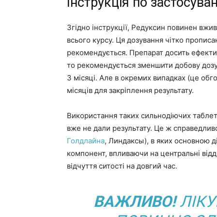
Інструкція по застосува
Згідно інструкції, Редуксин повинен вжив
всього курсу. Ця дозування чітко прописана
рекомендується. Препарат досить ефектив
то рекомендується зменшити добову дозу
3 місяці. Але в окремих випадках (це об
місяців для закріплення результату.
Використання таких сильнодіючих таблето
вже не дали результату. Це ж справедливо
Голдлайна
, Линдаксы), в яких основною 
компонент, впливаючи на центральні відді
відчуття ситості на довгий час.
ВАЖЛИВО!
ЛІК