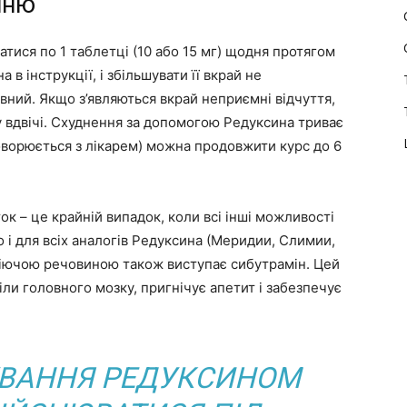
нню
атися по 1 таблетці (10 або 15 мг) щодня протягом
 в інструкції, і збільшувати її вкрай не
ний. Якщо з’являються вкрай неприємні відчуття,
 вдвічі. Схуднення за допомогою Редуксина триває
говорюється з лікарем) можна продовжити курс до 6
к – це крайній випадок, коли всі інші можливості
 і для всіх аналогів Редуксина (Меридии, Слимии,
діючою речовиною також виступає сибутрамін. Цей
ли головного мозку, пригнічує апетит і забезпечує
УВАННЯ РЕДУКСИНОМ