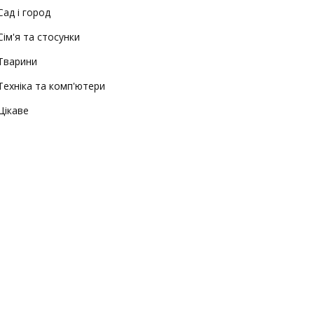
Сад і город
Сім'я та стосунки
Тварини
Техніка та комп'ютери
Цікаве