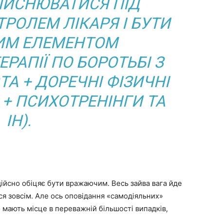
ІЙСНЮВАТИСЯ ПІД
РОЛЕМ ЛІКАРЯ І БУТИ
ИМ ЕЛЕМЕНТОМ
РАПІЇ ПО БОРОТЬБІ З
ТА + ДОРЕЧНІ ФІЗИЧНІ
 +
ПСИХОТРЕНІНГИ
ТА
ІН).
ійсно обіцяє бути вражаючим. Весь зайва вага йде
ься зовсім. Але ось оповідання «самодіяльних»
 мають місце в переважній більшості випадків,