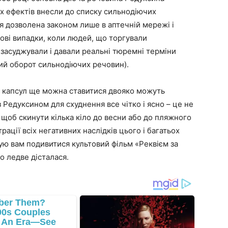
х ефектів внесли до списку сильнодіючих
ія дозволена законом лише в аптечній мережі і
зові випадки, коли людей, що торгували
асуджували і давали реальні тюремні терміни
ний оборот сильнодіючих речовин).
і капсул ще можна ставитися двояко можуть
 Редуксином для схуднення все чітко і ясно – це не
, щоб скинути кілька кіло до весни або до пляжного
ації всіх негативних наслідків цього і багатьох
дую вам подивитися культовий фільм «Реквієм за
го ледве дісталася.