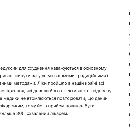
едуксин для схуднення наважуються в основному
вірився скинути вагу усіма відомими традиційними і
ними методами. Ліки пройшло в нашій країні всі
ослідження, які довели його ефективність і відносну
ле медики не втомлюються повторювати, що даний
 лікарським, тому його прийом повинен бути
більше 30) і схвалений лікарем.