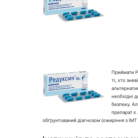
Приймати Р
ті, хто зне
альтернатив
необхідні д
безпеку. А
препарат є
обґрунтований діагнозом (ожиріння з ІМТ 