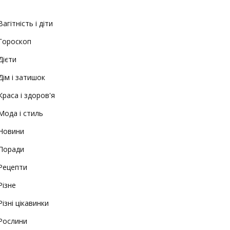
Вагітність і діти
Гороскоп
Дієти
Дім і затишок
Краса і здоров'я
Мода і стиль
Новини
Поради
Рецепти
Різне
Різні цікавинки
Рослини