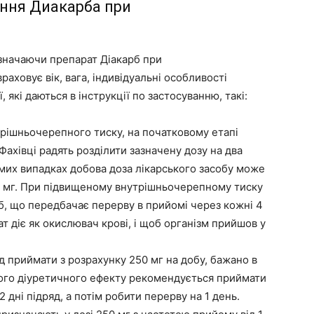
ання Диакарба при
изначаючи препарат Діакарб при
аховує вік, вага, індивідуальні особливості
 які даються в інструкції по застосуванню, такі:
трішньочерепного тиску, на початковому етапі
Фахівці радять розділити зазначену дозу на два
емих випадках добова доза лікарського засобу може
0 мг. При підвищеному внутрішньочерепному тиску
б, що передбачає перерву в прийомі через кожні 4
ат діє як окислювач крові, і щоб організм прийшов у
 приймати з розрахунку 250 мг на добу, бажано в
ного діуретичного ефекту рекомендується приймати
 дні підряд, а потім робити перерву на 1 день.