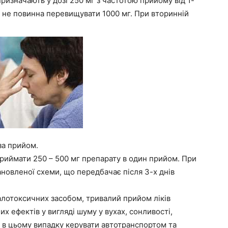
призначають у дозі 250 мг з частотою прийому від 1-
а не повинна перевищувати 1000 мг. При вторинній
за прийом.
приймати 250 – 500 мг препарату в один прийом. При
новленої схеми, що передбачає після 3-х днів
алотоксичних засобом, тривалий прийом ліків
х ефектів у вигляді шуму у вухах, сонливості,
 в цьому випадку керувати автотранспортом та