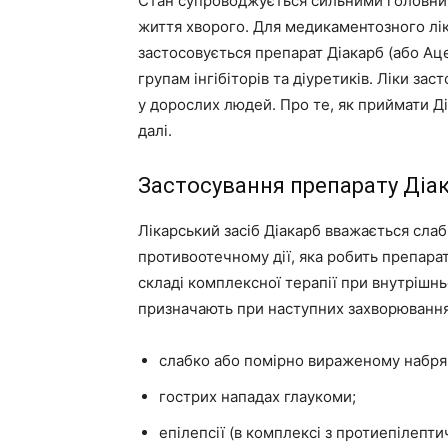
Стан супроводжується сильними головни
життя хворого. Для медикаментозного лі
застосовується препарат Діакарб (або Ац
групам інгібіторів та діуретиків. Ліки зас
у дорослих людей. Про те, як приймати Д
далі.
Застосування препарату Діа
Лікарський засіб Діакарб вважається слаб
противоотечному дії, яка робить препарат
складі комплексної терапії при внутрішньо
призначають при наступних захворюваннях
слабко або помірно вираженому набря
гострих нападах глаукоми;
епілепсії (в комплексі з протиепілепт