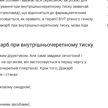
ми болями і вважається серйозною загрозою для
кування при внутрішньочерепному тиску зазвичай
етазоламід), що відноситься до фармацевтичним
тосовується, як правило, в терапії ВЧТ різного генезу
іакарб при внутрішньочерепному тиску, мова піде
карб при внутрішньочерепному тиску
ким діуретиком. Але саме завдяки сечогінній і
 на організм, він застосовується в першу чергу у
черепній гіпертензії. Крім того, Діакарб
 і станах:
ковому синдромі;
ичними засобами);