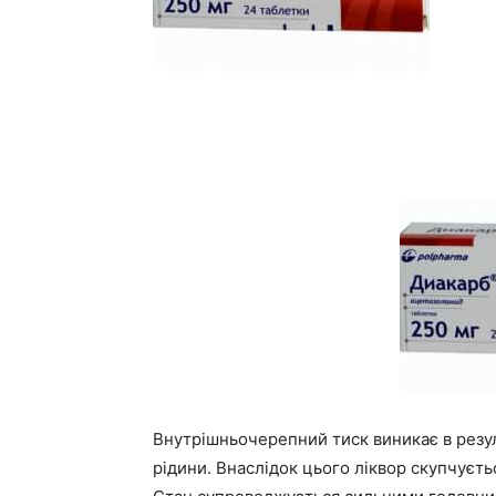
Внутрішньочерепний тиск виникає в резу
рідини. Внаслідок цього ліквор скупчуєть