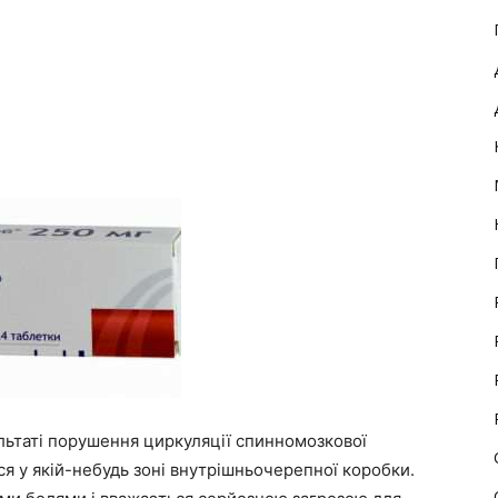
льтаті порушення циркуляції спинномозкової
ся у якій-небудь зоні внутрішньочерепної коробки.