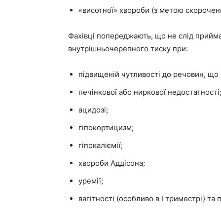
«висотної» хвороби (з метою скороченн
Фахівці попереджають, що не слід прийма
внутрішньочерепного тиску при:
підвищеній чутливості до речовин, що 
печінкової або ниркової недостатності
ацидозі;
гіпокортицизм;
гіпокаліємії;
хвороби Аддісона;
уремії;
вагітності (особливо в I триместрі) та п