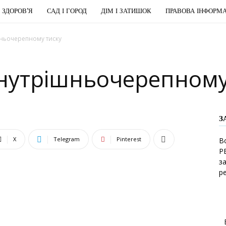
І ЗДОРОВ’Я
САД І ГОРОД
ДІМ І ЗАТИШОК
ПРАВОВА ІНФОРМА
шньочерепному тиску
внутрішньочерепному
З
X
Telegram
Pinterest
В
Р
з
р