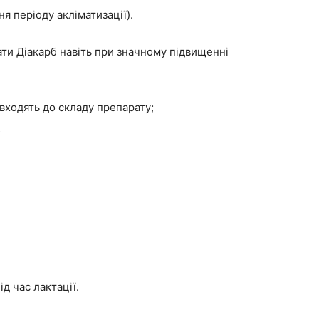
я періоду акліматизації).
ти Діакарб навіть при значному підвищенні
входять до складу препарату;
;
ід час лактації.