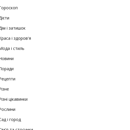
Гороскоп
Дієти
Дім і затишок
Краса і здоров'я
Мода і стиль
Новини
Поради
Рецепти
Різне
Різні цікавинки
Рослини
Сад і город
Сім'я та стосунки