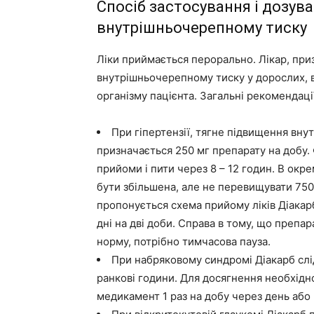
Спосіб застосування і дозув
внутрішньочерепному тиску
Ліки приймається перорально. Лікар, пр
внутрішньочерепному тиску у дорослих, вр
організму пацієнта. Загальні рекомендації,
При гіпертензії, тягне підвищення вну
призначається 250 мг препарату на добу. 
прийоми і пити через 8 – 12 годин. В окр
бути збільшена, але не перевищувати 75
пропонується схема прийому ліків Діакар
дні на дві доби. Справа в тому, що препар
норму, потрібно тимчасова пауза.
При набряковому синдромі Діакарб слід
ранкові години. Для досягнення необхід
медикамент 1 раз на добу через день або 2