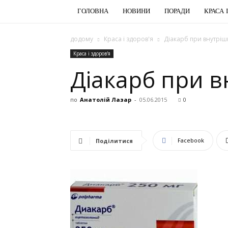
ГОЛОВНА
НОВИНИ
ПОРАДИ
КРАСА 
додому
Краса і здоров'я
Діакарб при внутрі
Краса і здоров'я
Діакарб при 
по
Анатолій Лазар
-
05.06.2015
0
Facebook
Поділитися