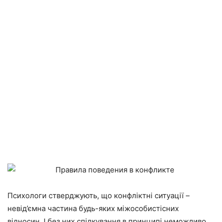
Психологи стверджують, що конфліктні ситуації –
невід’ємна частина будь-яких міжособистісних
відносин. І без них спілкування в принципі неможливо.