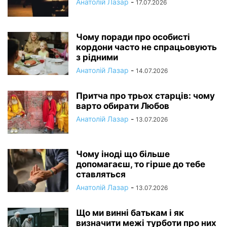
Анатолій Лазар
-
17.07.2026
Чому поради про особисті
кордони часто не спрацьовують
з рідними
Анатолій Лазар
-
14.07.2026
Притча про трьох старців: чому
варто обирати Любов
Анатолій Лазар
-
13.07.2026
Чому іноді що більше
допомагаєш, то гірше до тебе
ставляться
Анатолій Лазар
-
13.07.2026
Що ми винні батькам і як
визначити межі турботи про них