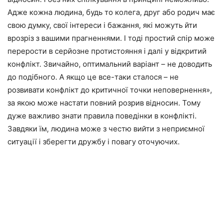
Адже кожна людина, будь то колега, друг або родич має
свою думку, свої інтереси і бажання, які можуть йти
врозріз з вашими прагненнями. І тоді простий спір може
перерости в серйозне протистояння і далі у відкритий
конфлікт. Звичайно, оптимальний варіант – не доводить
до подібного. А якщо це все-таки сталося – не
розвивати конфлікт до критичної точки неповернення»,
за якою може настати повний розрив відносин. Тому
дуже важливо знати правила поведінки в конфлікті.
Завдяки їм, людина може з честю вийти з неприємної
ситуації і зберегти дружбу і повагу оточуючих.