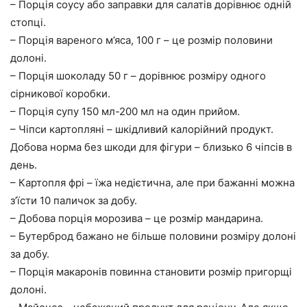
– Порція соусу або заправки для салатів дорівнює одній
стопці.
– Порція вареного м’яса, 100 г – це розмір половини
долоні.
– Порція шоколаду 50 г – дорівнює розміру одного
сірникової коробки.
– Порція супу 150 мл-200 мл на один прийом.
– Чіпси картопляні – шкідливий калорійний продукт.
Добова норма без шкоди для фігури – близько 6 чіпсів в
день.
– Картопля фрі – їжа недієтична, але при бажанні можна
з’їсти 10 паличок за добу.
– Добова порція морозива – це розмір мандарина.
– Бутерброд бажано не більше половини розміру долоні
за добу.
– Порція макаронів повинна становити розмір пригорщі
долоні.