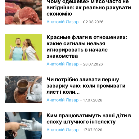
Чому «дешеве» м’ясо часто не
вигідніше: як реально рахувати
економію
Анатолій Лазар
-
02.08.2026
Красные флаги в отношениях:
какие сигналы нельзя
игнорировать в начале
знакомства
Анатолій Лазар
-
28.07.2026
Чи потрібно зливати першу
заварку чаю: коли промивати
лист і коли...
Анатолій Лазар
-
17.07.2026
Ким працюватимуть наші діти в
епоху штучного інтелекту
Анатолій Лазар
-
17.07.2026