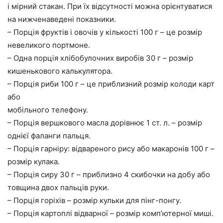
і мірний стакан. При їх відсутності можна орієнтуватися
на нижченаведені показники.
– Порція фруктів і овочів у кількості 100 г – це розмір
невеликого портмоне.
– Одна порція хлібобулочних виробів 30 г – розмір
кишенькового калькулятора.
– Порція риби 100 г – це приблизний розмір колоди карт
або
мобільного телефону.
– Порція вершкового масла дорівнює 1 ст. л. – розмір
однієї фаланги пальця.
– Порція гарніру: відвареного рису або макаронів 100 г –
розмір кулака.
– Порція сиру 30 г – приблизно 4 скибочки на добу або
товщина двох пальців руки.
– Порція горіхів – розмір кульки для пінг-понгу.
– Порція картоплі відварної – розмір комп’ютерної миші.