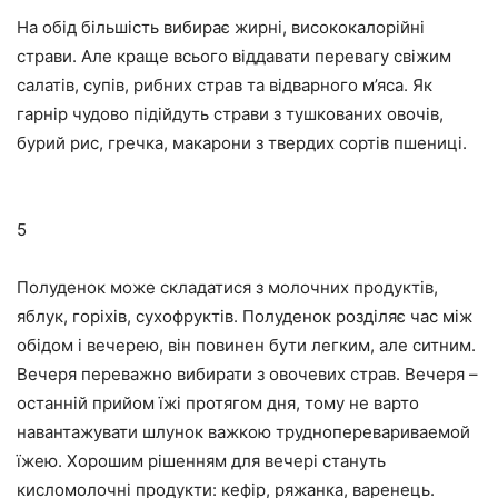
На обід більшість вибирає жирні, висококалорійні
страви. Але краще всього віддавати перевагу свіжим
салатів, супів, рибних страв та відварного м’яса. Як
гарнір чудово підійдуть страви з тушкованих овочів,
бурий рис, гречка, макарони з твердих сортів пшениці.
5
Полуденок може складатися з молочних продуктів,
яблук, горіхів, сухофруктів. Полуденок розділяє час між
обідом і вечерею, він повинен бути легким, але ситним.
Вечеря переважно вибирати з овочевих страв. Вечеря –
останній прийом їжі протягом дня, тому не варто
навантажувати шлунок важкою трудноперевариваемой
їжею. Хорошим рішенням для вечері стануть
кисломолочні продукти: кефір, ряжанка, варенець.