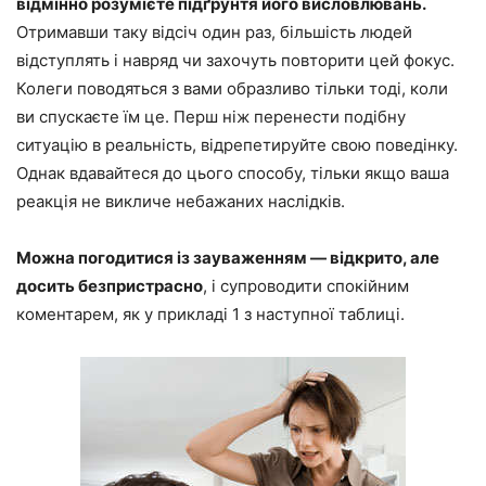
відмінно розумієте підґрунтя його висловлювань.
Отримавши таку відсіч один раз, більшість людей
відступлять і навряд чи захочуть повторити цей фокус.
Колеги поводяться з вами образливо тільки тоді, коли
ви спускаєте їм це. Перш ніж перенести подібну
ситуацію в реальність, відрепетируйте свою поведінку.
Однак вдавайтеся до цього способу, тільки якщо ваша
реакція не викличе небажаних наслідків.
Можна погодитися із зауваженням — відкрито, але
досить безпристрасно
, і супроводити спокійним
коментарем, як у прикладі 1 з наступної таблиці.