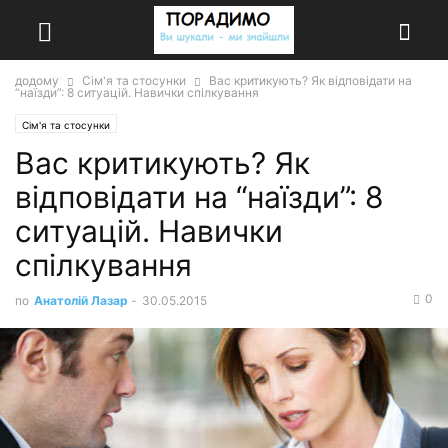
додому
Сім'я та стосунки
Вас критикують? Як відповідати на
“наїзди”: 8 ситуацій. Навички спілкування
Сім'я та стосунки
Вас критикують? Як
відповідати на “наїзди”: 8
ситуацій. Навички
спілкування
0
по
Анатолій Лазар
-
30.05.2015