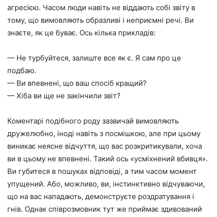
агресією. Часом люди навіть не віддають собі звіту в
тому, що вимовляють образливі і неприємні речі. Ви
знаєте, як це буває. Ось кілька прикладів:
— Не турбуйтеся, залиште все як є. Я сам про це
подбаю.
— Ви впевнені, що ваш спосіб кращий?
— Хіба ви ще не закінчили звіт?
Коментарі подібного роду зазвичай вимовляють
дружелюбно, іноді навіть з посмішкою, але при цьому
виникає неясне відчуття, що вас розкритикували, хоча
ви в цьому не впевнені. Такий ось «усміхнений вбивця».
Ви губитеся в пошуках відповіді, а тим часом момент
упущений. Або, можливо, ви, інстинктивно відчуваючи,
що на вас нападають, демонструєте роздратування і
гнів. Однак співрозмовник тут же приймає здивований