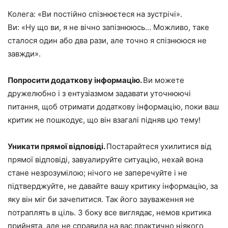
Колега: «Ви постійно спізнюєтеся на зустрічі».
Ви: «Ну що ви, я не вічно запізнююсь… Можливо, таке
сталося один або два рази, але точно я спізнююся не
завжди».
Попросити додаткову інформацію.
Ви можете
дружелюбно і з ентузіазмом задавати уточнюючі
питання, щоб отримати додаткову інформацію, поки ваш
критик не пошкодує, що він взагалі підняв цю тему!
Уникати прямої відповіді.
Постарайтеся ухилитися від
прямої відповіді, завуалируйте ситуацію, нехай вона
стане незрозумілою; нічого не заперечуйте і не
підтверджуйте, не давайте вашу критику інформацію, за
яку він міг би зачепитися. Так його зауваження не
потраплять в ціль. З боку все виглядає, немов критика
прийнята, але не справила на вас практично ніякого