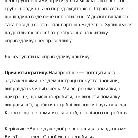
необґрунтованими. Критикувати можна тактовно або
грубо, наодинці або перед аудиторією. І трапляється,
що людина веде себе неправильно. У деяких випадках
така поведінка стає стандартною моделлю. Зупинимося
на декількох способах реагування на критику:
справедливу і несправедливу.
Як реагувати на справедливу критику
Прийняти критику.
Найпростіше — погодитися з
зауваженнями без демонстрації почуття провини,
виправдань чи вибачень. Ми всі робимо помилки, і
найкраще, що можна зробити, це визнати помилку,
виправити її, зробити потрібні висновки і рухатися далі.
Кажуть, що не помиляється той, хто нічого не робить.
Керівник: «Ви не дуже добре впоралися з завданням».
Ви: «Так, згоден. Спробую переробити».