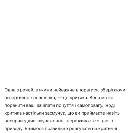
Одна з речей, з якими найважче впоратися, зберігаючи
ассертивное поведінка, — це критика. Вона може
поранити ваші зачіпати почуття і самоповагу. Іноді
критика настільки засмучує, що ви приймаєте навіть
несправедливі зауваження і переживаєте з цього
приводу. Вчимося правильно реагувати на критичні