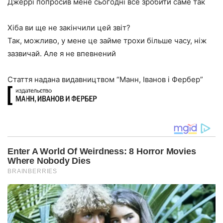
Джеррі попросив мене сьогодні все зробити саме так
Хіба ви ще не закінчили цей звіт?
Так, можливо, у мене це займе трохи більше часу, ніж
зазвичай. Але я не впевнений
Стаття надана видавництвом “Манн, Іванов і Фербер”