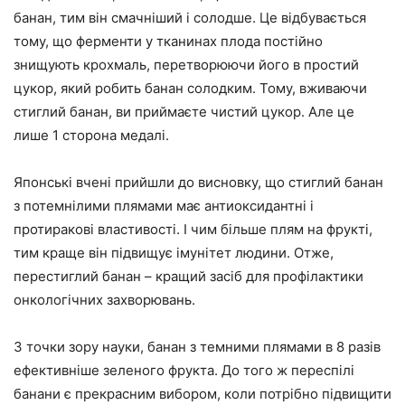
банан, тим він смачніший і солодше. Це відбувається
тому, що ферменти у тканинах плода постійно
знищують крохмаль, перетворюючи його в простий
цукор, який робить банан солодким. Тому, вживаючи
стиглий банан, ви приймаєте чистий цукор. Але це
лише 1 сторона медалі.
Японські вчені прийшли до висновку, що стиглий банан
з потемнілими плямами має антиоксидантні і
протиракові властивості. І чим більше плям на фрукті,
тим краще він підвищує імунітет людини. Отже,
перестиглий банан – кращий засіб для профілактики
онкологічних захворювань.
З точки зору науки, банан з темними плямами в 8 разів
ефективніше зеленого фрукта. До того ж переспілі
банани є прекрасним вибором, коли потрібно підвищити