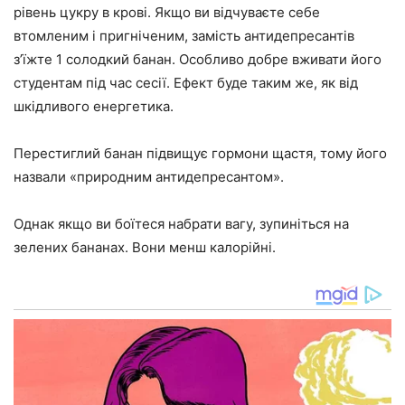
рівень цукру в крові. Якщо ви відчуваєте себе
втомленим і пригніченим, замість антидепресантів
з’їжте 1 солодкий банан. Особливо добре вживати його
студентам під час сесії. Ефект буде таким же, як від
шкідливого енергетика.
Перестиглий банан підвищує гормони щастя, тому його
назвали «природним антидепресантом».
Однак якщо ви боїтеся набрати вагу, зупиніться на
зелених бананах. Вони менш калорійні.