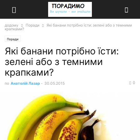
додому
Поради
Які банани потрібно їсти: зелені або з темними
крапками?
Поради
Які банани потрібно їсти:
зелені або з темними
крапками?
0
по
Анатолій Лазар
-
30.05.2015