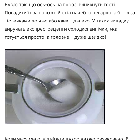
Буває так, що ось-ось на порозі виникнуть гості.
Посадити їх за порожній стіл начебто негарно, а бігти за
тістечками до чаю або кави – далеко. У таких випадку
виручать експрес-рецепти солодкої випічки, яка
готується просто, а головне – дуже швидко!
Коли часу мало, відміряти цукор на око ризиковано. В