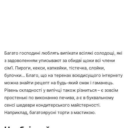
Багато господині люблять випікати всілякі солодощі, які
з задоволенням уписывают за обидві щоки всі члени
сім’ї. Пироги, кекси, капкейки, тістечка, слойки,
булочки… Благо, що на теренах всюдисущого інтернету
можна знайти рецепт на будь-який смак і гаманець.
Рівень складності у випічці також різниться – є зовсім
простенькі по виконанню печива, а є в буквальному
сенсі шедеври кондитерського майстерності.
Наприклад, багатоярусні торти з мастикою.