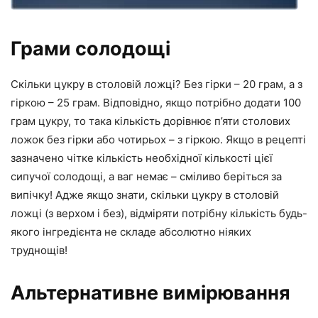
Грами солодощі
Скільки цукру в столовій ложці? Без гірки – 20 грам, а з
гіркою – 25 грам. Відповідно, якщо потрібно додати 100
грам цукру, то така кількість дорівнює п’яти столових
ложок без гірки або чотирьох – з гіркою. Якщо в рецепті
зазначено чітке кількість необхідної кількості цієї
сипучої солодощі, а ваг немає – сміливо беріться за
випічку! Адже якщо знати, скільки цукру в столовій
ложці (з верхом і без), відміряти потрібну кількість будь-
якого інгредієнта не складе абсолютно ніяких
труднощів!
Альтернативне вимірювання