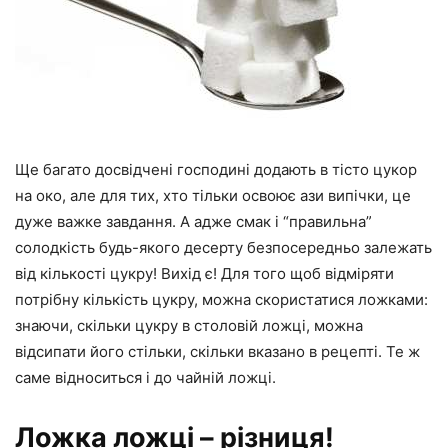
Ще багато досвідчені господині додають в тісто цукор
на око, але для тих, хто тільки освоює ази випічки, це
дуже важке завдання. А адже смак і “правильна”
солодкість будь-якого десерту безпосередньо залежать
від кількості цукру! Вихід є! Для того щоб відміряти
потрібну кількість цукру, можна скористатися ложками:
знаючи, скільки цукру в столовій ложці, можна
відсипати його стільки, скільки вказано в рецепті. Те ж
саме відноситься і до чайній ложці.
Ложка ложці – різниця!