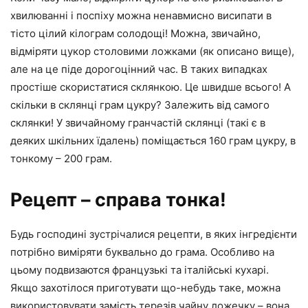
хвилюванні і поспіху можна ненавмисно висипати в
тісто цілий кілограм солодощі! Можна, звичайно,
відміряти цукор столовими ложками (як описано вище),
але на це піде дорогоцінний час. В таких випадках
простіше скористатися склянкою. Це швидше всього! А
скільки в склянці грам цукру? Залежить від самого
склянки! У звичайному гранчастій склянці (такі є в
деяких шкільних їдалень) поміщається 160 грам цукру, в
тонкому – 200 грам.
Рецепт – справа тонка!
Будь господині зустрічалися рецепти, в яких інгредієнти
потрібно виміряти буквально до грама. Особливо на
цьому подвизаются французькі та італійські кухарі.
Якщо захотілося приготувати що-небудь таке, можна
використовувати замість терезів чайну ложечку – вона