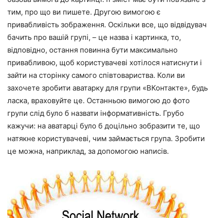
тим, про що ви пишете. Другою вимогою є
привабливість зображення. Оскільки все, що відвідувач
бачить про вашій групі, – це назва і картинка, то,
відповідно, остання повинна бути максимально
привабливою, щоб користувачеві хотілося натиснути і
зайти на сторінку самого співтовариства. Коли ви
захочете зробити аватарку для групи «ВКонтакте», будь
ласка, враховуйте це. Останньою вимогою до фото
групи слід було б назвати інформативність. Грубо
кажучи: на аватарці було б доцільно зобразити те, що
натякне користувачеві, чим займається група. Зробити
це можна, наприклад, за допомогою написів.