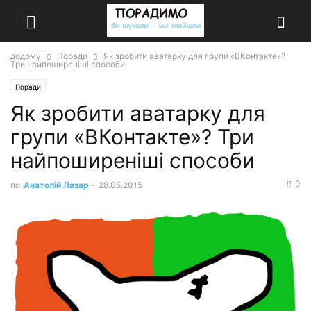
додому
Поради
Як зробити аватарку для групи «ВКонтакте»?
Три найпоширеніші способи
Поради
Як зробити аватарку для
групи «ВКонтакте»? Три
найпоширеніші способи
0
по
Анатолій Лазар
-
28.05.2015