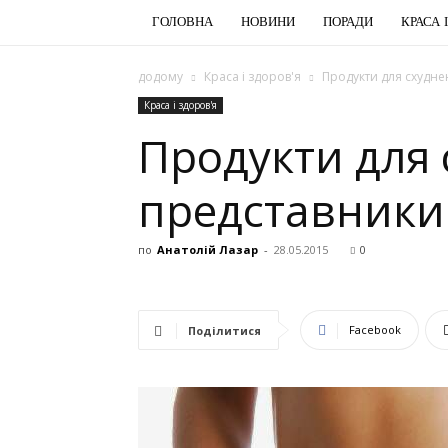
ГОЛОВНА
НОВИНИ
ПОРАДИ
КРАСА 
додому
Краса і здоров'я
Продукти для схудне
Краса і здоров'я
Продукти для 
представники
по
Анатолій Лазар
-
28.05.2015
0
Facebook
Поділитися