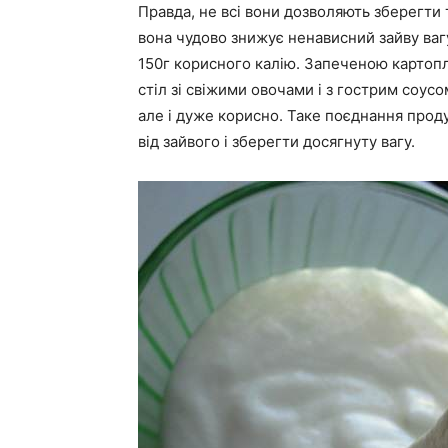
Правда, не всі вони дозволяють зберегти 
вона чудово знижує ненависний зайву вагу,
150г корисного калію. Запеченою картопл
стіл зі свіжими овочами і з гострим соусо
але і дуже корисно. Таке поєднання проду
від зайвого і зберегти досягнуту вагу.