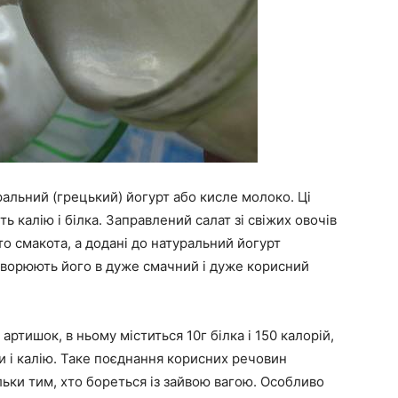
уральний (грецький) йогурт або кисле молоко. Ці
ть калію і білка. Заправлений салат зі свіжих овочів
 смакота, а додані до натуральний йогурт
творюють його в дуже смачний і дуже корисний
артишок, в ньому міститься 10г білка і 150 калорій,
ти і калію. Таке поєднання корисних речовин
ільки тим, хто бореться із зайвою вагою. Особливо