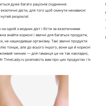
ться дуже багато раціонів схуднення.
екзотичні дієти, для того щоб скинути ненависні
гнутий результат.
 на одній з модних дієт і бігти за екзотичними
а знайти корисні і звичні для багатьох продукти,
ги, не нашкодивши організму. Такі звичні продукти
лію тонше, але до всього іншого, вони ще й корисні
важливий чинник — для гаманця це не так накладно,
т TimeLady.ru розповість вам про цих продуктах і їх