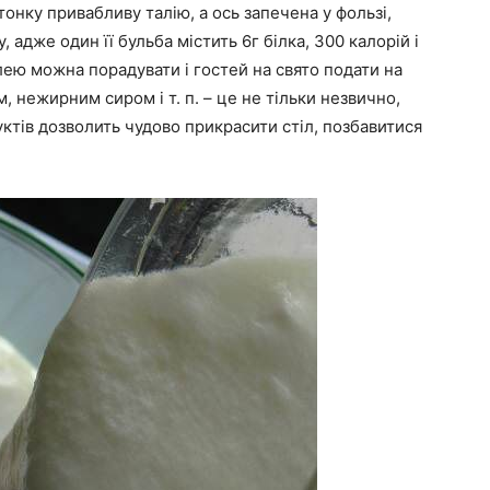
тонку привабливу талію, а ось запечена у фользі,
 адже один її бульба містить 6г білка, 300 калорій і
ею можна порадувати і гостей на свято подати на
м, нежирним сиром і т. п. – це не тільки незвично,
ктів дозволить чудово прикрасити стіл, позбавитися