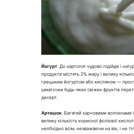
Йогурт
. До картоплі чудово підійде і нат
продукти містять 2% жиру і велику кількіс
грецьким йогуртом або кисляком — просто
шматочки будь-яких свіжих фруктів пере
десерт.
Артишок
. Багатий харчовими волокнами і 
велику кількість корисної фолієвої кисло
необхідно всім, незважаючи на вік, і не т