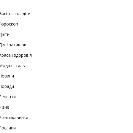
Вагітність і діти
Гороскоп
Дієти
Дім і затишок
Краса і здоров'я
Мода і стиль
Новини
Поради
Рецепти
Різне
Різні цікавинки
Рослини