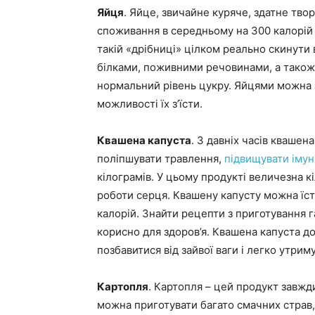
Яйця
. Яйце, звичайне куряче, здатне тво
споживання в середньому на 300 калорій 
такій «дрібниці» цілком реально скинути в
білками, поживними речовинами, а також 
нормальний рівень цукру. Яйцями можна 
можливості їх з’їсти.
Квашена капуста
. З давніх часів кваше
поліпшувати травлення,
підвищувати імун
кілограмів. У цьому продукті величезна кі
роботи серця. Квашену капусту можна їсти
калорій. Знайти рецепти з приготування г
корисно для здоров’я. Квашена капуста 
позбавитися від зайвої ваги і легко утрим
Картопля
. Картопля – цей продукт завжди
можна приготувати багато смачних страв, 