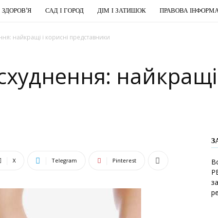
І ЗДОРОВ’Я
САД І ГОРОД
ДІМ І ЗАТИШОК
ПРАВОВА ІНФОРМА
ння: найкращі і корисні представники
схуднення: найкращі 
З
X
Telegram
Pinterest
В
Р
з
р