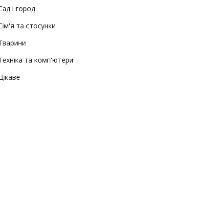
Сад і город
Сім'я та стосунки
Тварини
Техніка та комп'ютери
Цікаве