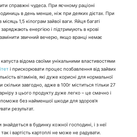
рити справжні чудеса. При яєчному раціоні
одиниць в день менше, ніж при деяких дієтах. При
 місяць 1,5 кілограм зайвої ваги. Яйця багаті
заряджають енергією і підтримують в крові
замінити звичний вечерю, якщо вранці немає
на капуста відома своїми унікальними властивостями
ітет
і прискорювати процес позбавлення від зайвих
лькість вітамінів, які дуже корисні для нормальної
 скільки завгодно, адже в 100г міститься тільки 27
арніру з цього продукту дуже легко – це смачно і
допоможе без найменшої шкоди для здоров’я
увати результат.
 знайдеться в будинку кожної господині, і з неї
так і вартість картоплі не може не радувати.