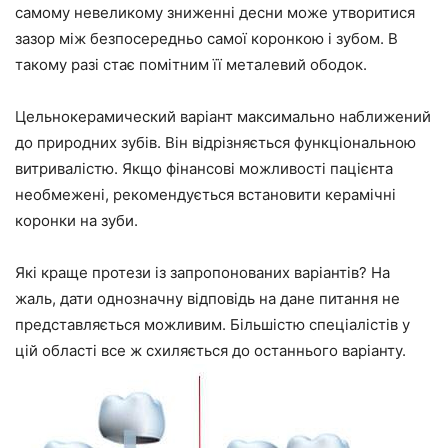
самому невеликому зниженні десни може утворитися
зазор між безпосередньо самої коронкою і зубом. В
такому разі стає помітним її металевий ободок.
Цельнокерамический варіант максимально наближений
до природних зубів. Він відрізняється функціональною
витривалістю. Якщо фінансові можливості пацієнта
необмежені, рекомендується встановити керамічні
коронки на зуби.
Які краще протези із запропонованих варіантів? На
жаль, дати однозначну відповідь на дане питання не
представляється можливим. Більшістю спеціалістів у
цій області все ж схиляється до останнього варіанту.