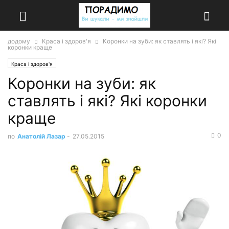
додому
Краса і здоров'я
Коронки на зуби: як ставлять і які? Які
коронки краще
Краса і здоров'я
Коронки на зуби: як
ставлять і які? Які коронки
краще
0
по
Анатолій Лазар
-
27.05.2015