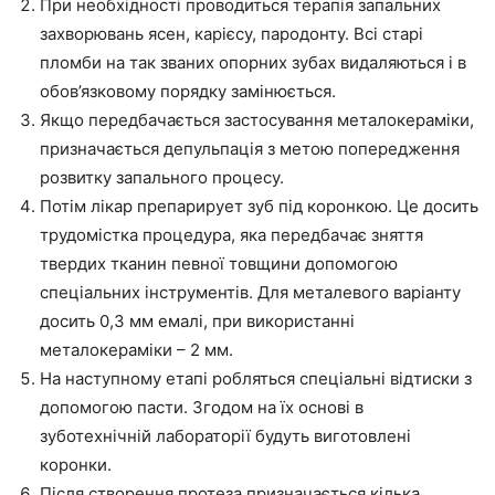
При необхідності проводиться терапія запальних
захворювань ясен, карієсу, пародонту. Всі старі
пломби на так званих опорних зубах видаляються і в
обов’язковому порядку замінюється.
Якщо передбачається застосування металокераміки,
призначається депульпація з метою попередження
розвитку запального процесу.
Потім лікар препарирует зуб під коронкою. Це досить
трудомістка процедура, яка передбачає зняття
твердих тканин певної товщини допомогою
спеціальних інструментів. Для металевого варіанту
досить 0,3 мм емалі, при використанні
металокераміки – 2 мм.
На наступному етапі робляться спеціальні відтиски з
допомогою пасти. Згодом на їх основі в
зуботехнічній лабораторії будуть виготовлені
коронки.
Після створення протеза призначається кілька