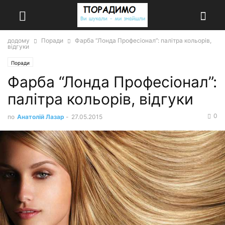
додому
Поради
Фарба “Лонда Професіонал”: палітра кольорів,
відгуки
Поради
Фарба “Лонда Професіонал”:
палітра кольорів, відгуки
0
по
Анатолій Лазар
-
27.05.2015