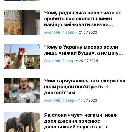
Чому радянська «авоська» не
зробить нас екологічними і
навіщо змінювати звички...
Анатолій Лазар
-
21.07.2026
Чому в Україну масово везли
лише «ніжки Буша», а не цілу...
Анатолій Лазар
-
20.07.2026
Чим харчувалися тамплієри і як
їхній раціон пов’язують із
довголіттям
Анатолій Лазар
-
17.07.2026
Як слони «чує» ногами: нове
дослідження пояснює
дивовижний слух гігантів