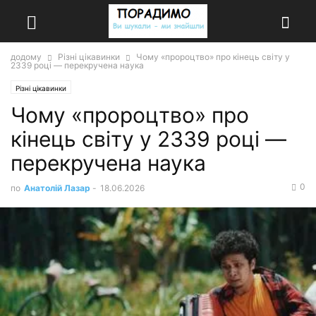
додому
Різні цікавинки
Чому «пророцтво» про кінець світу у
2339 році — перекручена наука
Різні цікавинки
Чому «пророцтво» про
кінець світу у 2339 році —
перекручена наука
0
по
Анатолій Лазар
-
18.06.2026