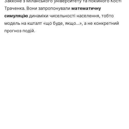
Закконе з Міланського університету та покійного Кості
Траченка. Вони запропонували
математичну
симуляцію
динаміки чисельності населення, тобто
модель на кшталт «що буде, якщо…», а не конкретний
прогноз подій.