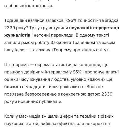
глобальної катастрофи.
Тоді звідки взялися загадкові «95% точності» та згадка
2339 року? Тут у гру вступили
неуважні інтерпретації
журналістів
і неточні переклади. В одному тексті
зліпили разом роботу Закконе з Траченком та зовсім
іншу ідею — так звану «Теорему про кінець світу».
Ця теорема — окрема статистична концепція, що
працює з довірчим інтервалом у 95% і пропонує власні
оцінки часу існування людства, умовно «даючи» ще
близько сімнадцяти тисяч років життя. Вона не
пов’язана безпосередньо з конкретною датою 2339
року з новинних публікацій.
Коли у мас-медіа змішали цифри та терміни з різних
наукових статей, вийшла ефектна, але некоректна